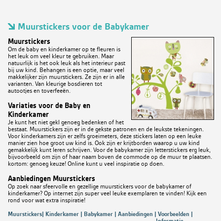
Muurstickers voor de Babykamer
Muurstickers
Om de baby en kinderkamer op te fleuren is
het leuk om veel kleur te gebruiken. Maar
natuurlijk is het ook leuk als het interieur past
bij uw kind. Behangen is een optie, maar veel
makkelijker zijn muurstickers. Ze zijn er in alle
varianten. Van kleurige bosdieren tot
autootjes en toverfeeën.
Variaties voor de Baby en
Kinderkamer
Je kunt het niet gekl genoeg bedenken of het
bestaat. Muurstickers zijn er in de gekste patronen en de leukste tekeningen.
Voor kinderkamers zijn er zelfs groeimeters, deze stickers laten op een leuke
manier zien hoe groot uw kind is. Ook zijn er krijtborden waarop u uw kind
gemakkelijk kunt leren schrijven. Voor de babykamer zijn letterstickers erg leuk,
bijvoorbeeld om zijn of haar naam boven de commode op de muur te plaatsen.
kortom: genoeg keuze! Online kunt u veel inspiratie op doen.
Aanbiedingen Muurstickers
Op zoek naar sfeervolle en gezellige muurstickers voor de babykamer of
kinderkamer? Op internet zijn super veel leuke exemplaren te vinden! Kijk een
rond voor wat extra inspiratie!
Muurstickers| Kinderkamer | Babykamer | Aanbiedingen | Voorbeelden |