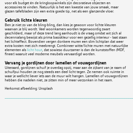
voor elk budget én de kringloopwinkels zijn decoratieve objecten en
accessoires te vinden. Natuurlijk is het een kwestie van jouw smaak, maar
glazen tafelbladen zijn een extra goede tip, net als een glanzende vloer.
Gebruik lichte kleuren
Ben je niet zo van de bling-bling, dan kies je gewoon voor lichte kleuren
waarvan je blij wordt. Veel woonkamers worden tegenwoordig zwart
geschilderd, maar of deze trend lang aanhoudt is de vraag omdat wit zich al
decennialang bewijst als prima basiskleur voor een gezellig interieur - laat staan
het lichteffect. Bovendien vergen donkere muren een slim lichtplan dat weer
extra kosten met zich meebrengt. Combineer witte/lichte muren met natuurlijke
elementen als
licht hout
, dat sowieso duurzamer is dan de kunststoffen (MDF,
fineer) waaruit veel moderne meubels vervaardigd worden.
Vervang je gordijnen door lamellen of vouwgordijnen
Uiteraard, gordijnen schuif je overdag opzij, maar aan de zijkant van je raam of
schuifpui houden ze nog steeds een deel licht tegen. Ze nemen ook ruimte in
waar je wellicht liever iets aan de muur wilt hangen. Lamellen of vouwgordijnen
hebben die nadelen niet, ze zitten min of meer verzonken in het raam.
Herkomst afbeelding: Unsplash
_____________________________________________________________