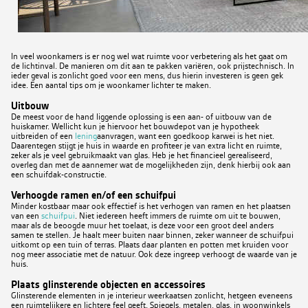
In veel woonkamers is er nog wel wat ruimte voor verbetering als het gaat om
de lichtinval. De manieren om dit aan te pakken variëren, ook prijstechnisch. In
ieder geval is zonlicht goed voor een mens, dus hierin investeren is geen gek
idee. Een aantal tips om je woonkamer lichter te maken.
Uitbouw
De meest voor de hand liggende oplossing is een aan- of uitbouw van de
huiskamer. Wellicht kun je hiervoor het bouwdepot van je hypotheek
uitbreiden of een
lening
aanvragen, want een goedkoop karwei is het niet.
Daarentegen stijgt je huis in waarde en profiteer je van extra licht en ruimte,
zeker als je veel gebruikmaakt van glas. Heb je het financieel gerealiseerd,
overleg dan met de aannemer wat de mogelijkheden zijn, denk hierbij ook aan
een schuifdak-constructie.
Verhoogde ramen en/of een schuifpui
Minder kostbaar maar ook effectief is het verhogen van ramen en het plaatsen
van een
schuifpui
. Niet iedereen heeft immers de ruimte om uit te bouwen,
maar als de beoogde muur het toelaat, is deze voor een groot deel anders
samen te stellen. Je haalt meer buiten naar binnen, zeker wanneer de schuifpui
uitkomt op een tuin of terras. Plaats daar planten en potten met kruiden voor
nog meer associatie met de natuur. Ook deze ingreep verhoogt de waarde van je
huis.
Plaats glinsterende objecten en accessoires
Glinsterende elementen in je interieur weerkaatsen zonlicht, hetgeen eveneens
een ruimtelijkere en lichtere feel geeft. Spiegels, metalen, glas, in woonwinkels