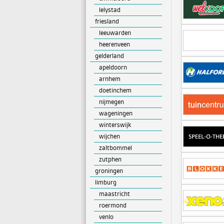
lelystad
friesland
leeuwarden
heerenveen
gelderland
apeldoorn
arnhem
doetinchem
nijmegen
wageningen
winterswijk
wijchen
zaltbommel
zutphen
groningen
limburg
maastricht
roermond
venlo