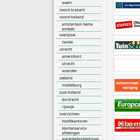
weert
noord-brabant
noord-holland
amsterdam hema
winkels
overijssel
zwolle
utrecht
amersfoort
utrecht
woerden
zeeland
middelburg
zuid-holland
dordrecht
rijswijk
overzichten
hoofdkantoren
klantenservice
afdelingen
waterleidingbedrijven