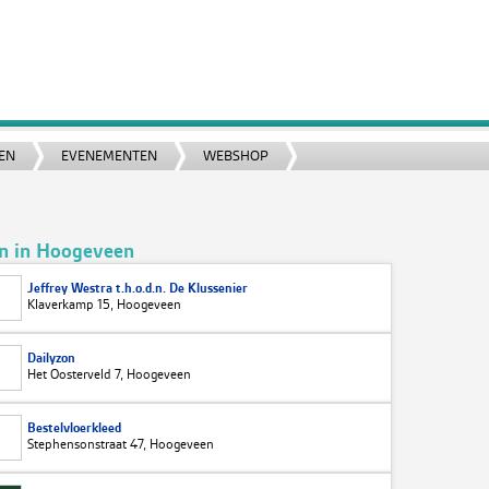
EN
EVENEMENTEN
WEBSHOP
n in Hoogeveen
Jeffrey Westra t.h.o.d.n. De Klussenier
Klaverkamp 15, Hoogeveen
Dailyzon
Het Oosterveld 7, Hoogeveen
Bestelvloerkleed
Stephensonstraat 47, Hoogeveen