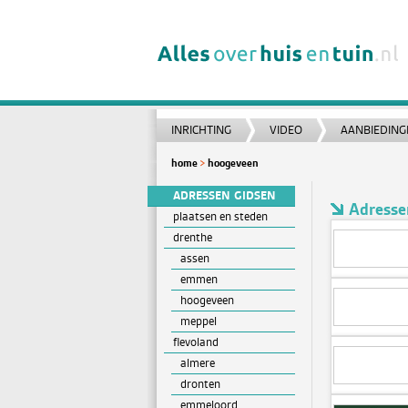
INRICHTING
VIDEO
AANBIEDING
home
hoogeveen
ADRESSEN GIDSEN
Adresse
plaatsen en steden
drenthe
assen
emmen
hoogeveen
meppel
flevoland
almere
dronten
emmeloord