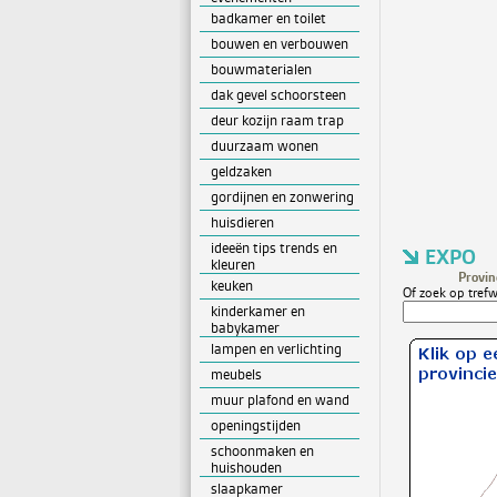
badkamer en toilet
bouwen en verbouwen
bouwmaterialen
dak gevel schoorsteen
deur kozijn raam trap
duurzaam wonen
geldzaken
gordijnen en zonwering
huisdieren
ideeën tips trends en
EXPO
kleuren
Provin
keuken
Of zoek op trefw
kinderkamer en
babykamer
lampen en verlichting
meubels
muur plafond en wand
openingstijden
schoonmaken en
huishouden
slaapkamer