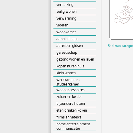
verhuizing
veilig wonen
verwarming
vloeren
woonkamer
aanbiedingen
adressen gidsen
Snel van catego
gereedschap
gezond wonen en leven
kopen huren huis
klein wonen
werkkamer en
studeerkamer
woonaccessoires
zolder en kelder
bijzondere huizen
eten drinken koken
films en video's
home entertainment
communicatie