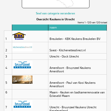
Snel van categorie veranderen
Overzicht Keukens in Utrecht
Items 1 - 120 van 120 totaal
naam
1
Breukelen - KBK Keukens Breukelen BV
2
Soest - Kitchenettesdirect.nl
3
Utrecht - Oock Utrecht
4
Amersfoort - Bruynzeel Keukens
Amersfoort
5
Amersfoort - Paul van Kooi Keukens
Amersfoort
6
Maarn - Keuken en badkamerrenovatie van
Eckeveld Maarn
7
Utrecht - Bruynzeel Keukens Utrecht
Kanaleneiland