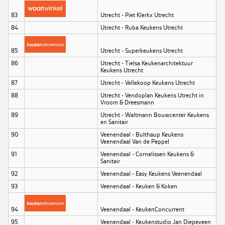
83
Utrecht - Piet Klerkx Utrecht
84
Utrecht - Ruba Keukens Utrecht
85
Utrecht - Superkeukens Utrecht
86
Utrecht - Tielsa Keukenarchitektuur
Keukens Utrecht
87
Utrecht - Vellekoop Keukens Utrecht
88
Utrecht - Vendoplan Keukens Utrecht in
Vroom & Dreesmann
89
Utrecht - Waltmann Bouwcenter Keukens
en Sanitair
90
Veenendaal - Bulthaup Keukens
Veenendaal Van de Peppel
91
Veenendaal - Cornelissen Keukens &
Sanitair
92
Veenendaal - Easy Keukens Veenendaal
93
Veenendaal - Keuken & Koken
94
Veenendaal - KeukenConcurrent
95
Veenendaal - Keukenstudio Jan Diepeveen