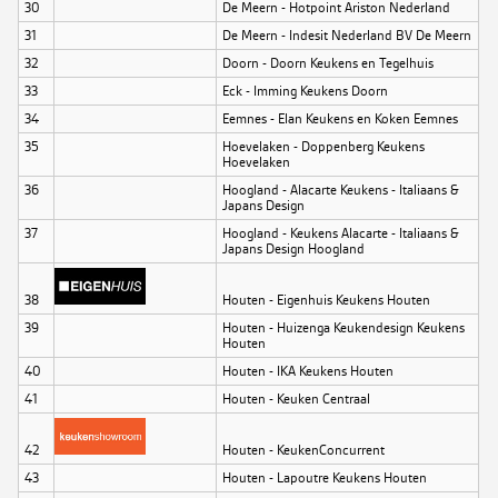
30
De Meern - Hotpoint Ariston Nederland
31
De Meern - Indesit Nederland BV De Meern
32
Doorn - Doorn Keukens en Tegelhuis
33
Eck - Imming Keukens Doorn
34
Eemnes - Elan Keukens en Koken Eemnes
35
Hoevelaken - Doppenberg Keukens
Hoevelaken
36
Hoogland - Alacarte Keukens - Italiaans &
Japans Design
37
Hoogland - Keukens Alacarte - Italiaans &
Japans Design Hoogland
38
Houten - Eigenhuis Keukens Houten
39
Houten - Huizenga Keukendesign Keukens
Houten
40
Houten - IKA Keukens Houten
41
Houten - Keuken Centraal
42
Houten - KeukenConcurrent
43
Houten - Lapoutre Keukens Houten