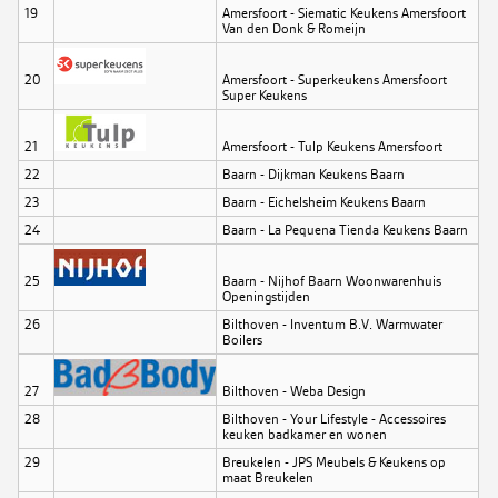
19
Amersfoort - Siematic Keukens Amersfoort
Van den Donk & Romeijn
20
Amersfoort - Superkeukens Amersfoort
Super Keukens
21
Amersfoort - Tulp Keukens Amersfoort
22
Baarn - Dijkman Keukens Baarn
23
Baarn - Eichelsheim Keukens Baarn
24
Baarn - La Pequena Tienda Keukens Baarn
25
Baarn - Nijhof Baarn Woonwarenhuis
Openingstijden
26
Bilthoven - Inventum B.V. Warmwater
Boilers
27
Bilthoven - Weba Design
28
Bilthoven - Your Lifestyle - Accessoires
keuken badkamer en wonen
29
Breukelen - JPS Meubels & Keukens op
maat Breukelen