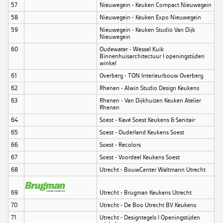
57
Nieuwegein - Keuken Compact Nieuwegein
58
Nieuwegein - Keuken Expo Nieuwegein
59
Nieuwegein - Keuken Studio Van Dijk
Nieuwegein
60
Oudewater - Wessel Kuik
Binnenhuisarchitectuur l openingstijden
winkel
61
Overberg - TON Interieurbouw Overberg
62
Rhenen - Alwin Studio Design Keukens
63
Rhenen - Van Dijkhuizen Keuken Atelier
Rhenen
64
Soest - Kavé Soest Keukens & Sanitair
65
Soest - Ouderland Keukens Soest
66
Soest - Recolors
67
Soest - Voordeel Keukens Soest
68
Utrecht - BouwCenter Waltmann Utrecht
69
Utrecht - Brugman Keukens Utrecht
70
Utrecht - De Boo Utrecht BV Keukens
71
Utrecht - Designtegels l Openingstijden