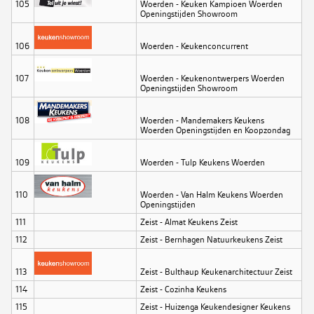
105
Woerden - Keuken Kampioen Woerden
Openingstijden Showroom
106
Woerden - Keukenconcurrent
107
Woerden - Keukenontwerpers Woerden
Openingstijden Showroom
108
Woerden - Mandemakers Keukens
Woerden Openingstijden en Koopzondag
109
Woerden - Tulp Keukens Woerden
110
Woerden - Van Halm Keukens Woerden
Openingstijden
111
Zeist - Almat Keukens Zeist
112
Zeist - Bernhagen Natuurkeukens Zeist
113
Zeist - Bulthaup Keukenarchitectuur Zeist
114
Zeist - Cozinha Keukens
115
Zeist - Huizenga Keukendesigner Keukens