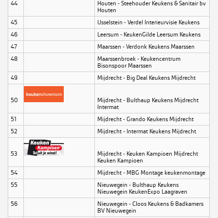
44
Houten - Steehouder Keukens & Sanitair bv
Houten
45
IJsselstein - Verdel Interieurvisie Keukens
46
Leersum - KeukenGilde Leersum Keukens
47
Maarssen - Verdonk Keukens Maarssen
48
Maarssenbroek - Keukencentrum
Bisonspoor Maarssen
49
Mijdrecht - Big Deal Keukens Mijdrecht
50
Mijdrecht - Bulthaup Keukens Mijdrecht
Intermat
51
Mijdrecht - Grando Keukens Mijdrecht
52
Mijdrecht - Intermat Keukens Mijdrecht
53
Mijdrecht - Keuken Kampioen Mijdrecht
Keuken Kampioen
54
Mijdrecht - MBG Montage keukenmontage
55
Nieuwegein - Bulthaup Keukens
Nieuwegein KeukenExpo Laagraven
56
Nieuwegein - Cloos Keukens & Badkamers
BV Nieuwegein