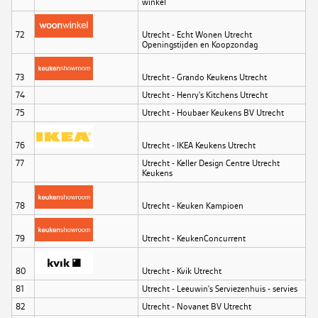
winkel
72
Utrecht - Echt Wonen Utrecht
Openingstijden en Koopzondag
73
Utrecht - Grando Keukens Utrecht
74
Utrecht - Henry's Kitchens Utrecht
75
Utrecht - Houbaer Keukens BV Utrecht
76
Utrecht - IKEA Keukens Utrecht
77
Utrecht - Keller Design Centre Utrecht
Keukens
78
Utrecht - Keuken Kampioen
79
Utrecht - KeukenConcurrent
80
Utrecht - Kvik Utrecht
81
Utrecht - Leeuwin's Serviezenhuis - servies
82
Utrecht - Novanet BV Utrecht