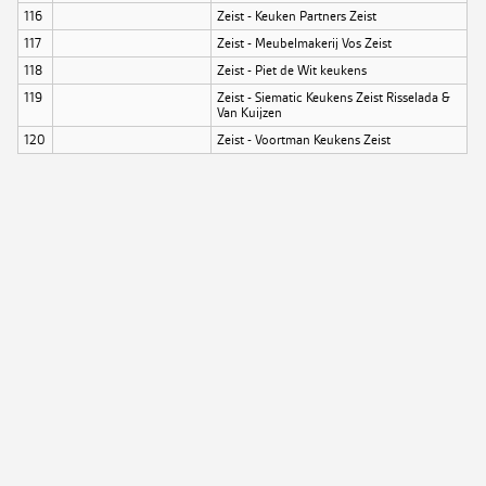
116
Zeist - Keuken Partners Zeist
117
Zeist - Meubelmakerij Vos Zeist
118
Zeist - Piet de Wit keukens
119
Zeist - Siematic Keukens Zeist Risselada &
Van Kuijzen
120
Zeist - Voortman Keukens Zeist