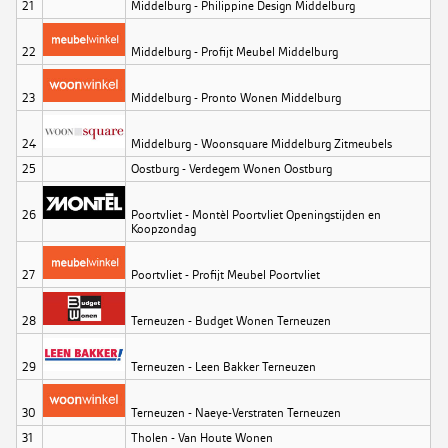
21
Middelburg - Philippine Design Middelburg
22
Middelburg - Profijt Meubel Middelburg
23
Middelburg - Pronto Wonen Middelburg
24
Middelburg - Woonsquare Middelburg Zitmeubels
25
Oostburg - Verdegem Wonen Oostburg
26
Poortvliet - Montèl Poortvliet Openingstijden en
Koopzondag
27
Poortvliet - Profijt Meubel Poortvliet
28
Terneuzen - Budget Wonen Terneuzen
29
Terneuzen - Leen Bakker Terneuzen
30
Terneuzen - Naeye-Verstraten Terneuzen
31
Tholen - Van Houte Wonen