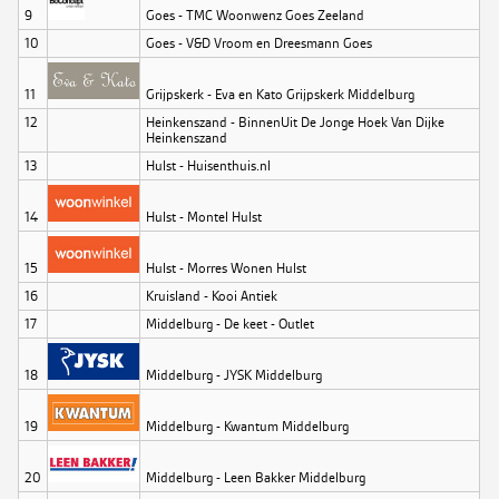
9
Goes - TMC Woonwenz Goes Zeeland
10
Goes - V&D Vroom en Dreesmann Goes
11
Grijpskerk - Eva en Kato Grijpskerk Middelburg
12
Heinkenszand - BinnenUit De Jonge Hoek Van Dijke
Heinkenszand
13
Hulst - Huisenthuis.nl
14
Hulst - Montel Hulst
15
Hulst - Morres Wonen Hulst
16
Kruisland - Kooi Antiek
17
Middelburg - De keet - Outlet
18
Middelburg - JYSK Middelburg
19
Middelburg - Kwantum Middelburg
20
Middelburg - Leen Bakker Middelburg