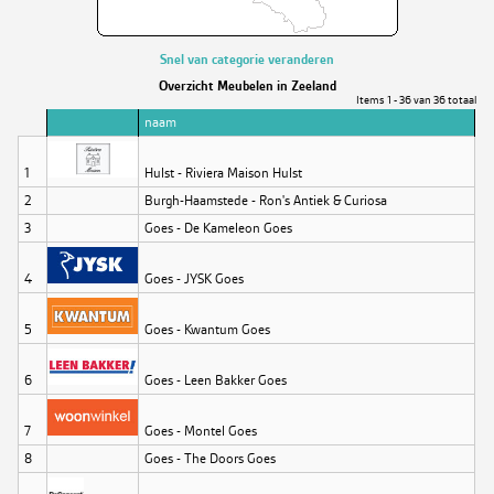
Snel van categorie veranderen
Overzicht Meubelen in Zeeland
Items 1 - 36 van 36 totaal
naam
1
Hulst - Riviera Maison Hulst
2
Burgh-Haamstede - Ron's Antiek & Curiosa
3
Goes - De Kameleon Goes
4
Goes - JYSK Goes
5
Goes - Kwantum Goes
6
Goes - Leen Bakker Goes
7
Goes - Montel Goes
8
Goes - The Doors Goes