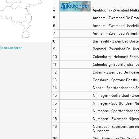
4
Apeldoorn - Zwembad Malk
5
Arnhem - Zwembad De Grot
6
Arnhem - Zwembad IJsselvli
7
Arnhem - Zwembad Valkenh
8
Barneveld - Zwembad Ooste
rie veranderen
9
Bemmel - Zwembad De Hoen
10
Culemborg - Helmond Recrea
11
Culemborg - Sportfondsen
12
Didam - Zwembad De Hoeve
13
Doesburg - Spazone Doesbu
14
Neede - Sportfondsenbad S
15
Nijmegen - Goffertbad - Z
16
Nijmegen - Sportfondsen N
17
Nijmegen - Sportfondsenba
18
Nijmegen - Zwembad Nijme
19
Nunspeet - Sportcentrum en
Nunspeet
20
Tiel - Sportplaza Tiel Groe