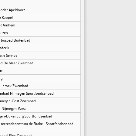
ander Apeldoorn
e Koppel
et Arnhem
uizen
rbosbad Buitenbad
derik
tie Service
bad De Meer Zwembad
rt
rg
pilbroek Zwembad
wembad Nijmegen Sportfondsenbad
ijmegen-Oost Zwembad
d Nijmegen-West
gen-Dukenburg Sportfondsenbad
 recreatiecentrum de Brake - Sportfondsenbad
nendaal Plus Zwembad