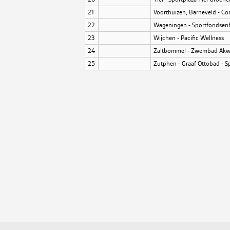
21
Voorthuizen, Barneveld - C
22
Wageningen - Sportfondse
23
Wijchen - Pacific Wellness
24
Zaltbommel - Zwembad Akw
25
Zutphen - Graaf Ottobad - 