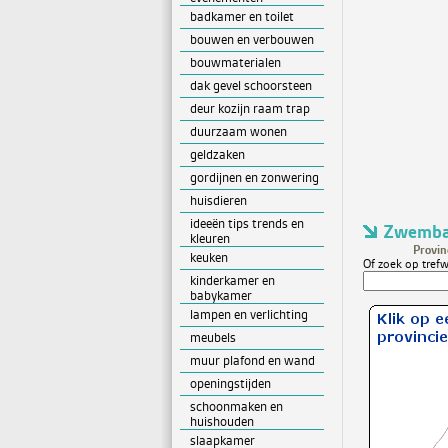
badkamer en toilet
bouwen en verbouwen
bouwmaterialen
dak gevel schoorsteen
deur kozijn raam trap
duurzaam wonen
geldzaken
gordijnen en zonwering
huisdieren
ideeën tips trends en
Zwemba
kleuren
Provin
keuken
Of zoek op trefw
kinderkamer en
babykamer
lampen en verlichting
meubels
muur plafond en wand
openingstijden
schoonmaken en
huishouden
slaapkamer