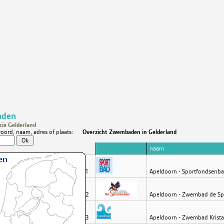
den
cie Gelderland
oord, naam, adres of plaats:
Overzicht Zwembaden in Gelderland
naam
1
Apeldoorn - Sportfondsenb
2
Apeldoorn - Zwembad de Sp
3
Apeldoorn - Zwembad Krist