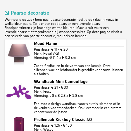
Paarse decoratie
Wanneer u op zoek bent naar paarse decoratie heeft u ook daarin keuze in
welke kleur paars. Zo is er een roodpaars en een lavendelpaars.
Roodpaarstinten zijn krachtige warme kleuren. Maar u zult vaker een
lavendelpaarse tint tegenkomen bij woonaccessoires. Op deze pagina vindt u
een selectie van paarse decoratie, meubels en lampen.
Mood Flame
Prijsklasse: € 11 - € 20
Merk: Royal VKB
Afmeting: Ø 11,4 x H 9,2 cm
Zacht, flexibel en in de vorm van een lampje! Deze
siliconen waxinelichthouder is geschikt voor zowel binnen
als buiten.
Wandhaak Mini Camouflage
Prijsklasse: € 21 - € 30
Merk: Frost
Afmeting: L 8 x B 2,3 x H 5,8 cm
Een mooie design wandhaak voor sleutels, sieraden of in
de keuken voor theedoeken. Ook leverbaar in een grotere
variant voor de jassen.
Prullenbak Kickboy Classic 40
Prijsklasse: € 126 - € 150
Merk: Wesco