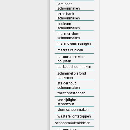
laminaat
schoonmaken
leren bank
schoonmaken
linoleum
schoonmaken
marmer vloer
schoonmaken
marmoleum reinigen
matras reinigen
natuursteen vloer
polijsten
parket schoonmaken
schimmel plafond
badkemer
steigerhout
schoonmaken
toilet ontstoppen
veelzijdigheid
strooizout
vloer schoonmaken
wastafel ontstoppen
schoonmaakmiddelen
natuursteen