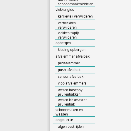
schoonmaakmiddelen
vlekkengids
kerrievlek verwijderen
verfvlekken
verwijderen
vlekken tapijt
verwijderen
opbergen
kleding opbergen
afvalemmer afvalbak
pedaalemmer
push afvalbak
sensor afvalbak
vipp afvalemmers
wesco baseboy
prullenbakken
wesco kickmaster
prullenbak
schoonmaken en
wassen
ongedierte
algen bestrijden