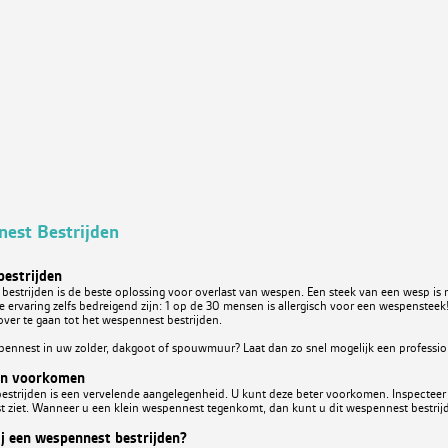
est Bestrijden
estrijden
estrijden is de beste oplossing voor overlast van wespen. Een steek van een wesp is ni
ke ervaring zelfs bedreigend zijn: 1 op de 30 mensen is allergisch voor een wespenstee
ver te gaan tot het wespennest bestrijden.
pennest in uw zolder, dakgoot of spouwmuur? Laat dan zo snel mogelijk een profession
n voorkomen
strijden is een vervelende aangelegenheid. U kunt deze beter voorkomen. Inspecteer 
 ziet. Wanneer u een klein wespennest tegenkomt, dan kunt u dit wespennest bestrijd
ij een wespennest bestrijden?