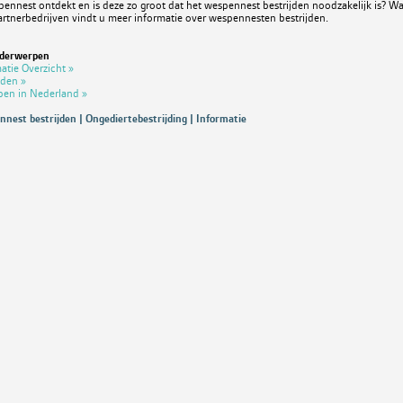
ennest ontdekt en is deze zo groot dat het wespennest bestrijden noodzakelijk is? Wac
rtnerbedrijven vindt u meer informatie over wespennesten bestrijden.
nderwerpen
atie Overzicht »
jden »
spen in Nederland »
nest bestrijden | Ongediertebestrijding | Informatie