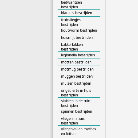
bedwantsen
bestrijden
bladluis bestrijden
fruitvliegjes
bestrijden
houtworm bestrijden
huismijt bestrijden
kakkerlakken
bestrijden
legionella bestrijden
motten bestrijden
motmug bestrijden
muggen bestrijden
muizen bestrijden
ongedierte in huis
bestrijden
slakken in de tuin
bestrijden
spinnen bestrijden
vliegen in huis
bestrijden
vliegenvallen mythes
en feiten