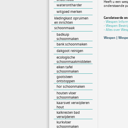
Heeft u een wesp
waterontharder
onderstaande pa
witgoed merken
Gerelateerde o
kledingkast opruimen
- Wespen Inform
en inrichten
- Wespen Bestri
schoonmaak
- Alles over We
badkuip
Wespen | Wespen
schoonmaken
bank schoonmaken
dakgoot reinigen
ecologische
schoonmaakmiddelen
eiken tafel
schoonmaken
gootsteen
ontstoppen
hor schoonmaken
houten vloer
schoonmaken
kaarsvet verwijderen
hout
kalkresten bad
verwijderen
kurkvloer
schoonmaken