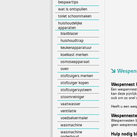
bespaartips
wat is ontspullen
toilet schoonmaken
huishoudelijke
apparaten
bladblazer
huishoudtrap
keukenapparatuur
koelkast merken
osmoseapparaat
oven
Wespenn
stofzuigers merken
stofzuiger kopen
Wespennest b
Een wespennest b
stofzuigersysteem
kan deze pijnlij
stoomreiniger
ook om zo snel o
vaatwasser
Heeft u een wes
ventilatie
Wespenneste
voedselvermaler
Wespennesten be
wasmachine
geen wespennest
wasmachine
Hulp nodig b
onderhoud