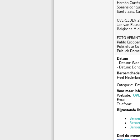
Hernán Cortés 
Spaans conqui
Sterfplaats: Ca
OVERLEDEN 2
Jan van Ruusb
Belgische Mid
FOTO VERAN
Pablo Escobar
Politiefoto Co
Publiek Dome
Datum
- Datum: Woe
- Datum: Don
Beroemdheden
Heel Nederla
Categorie: Da
Voor meer inf
Website:
OVE
Email:
Telefoon:
Bijpassende li
Beroe
Beroe
Beroe
Deel dit even