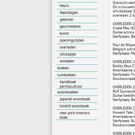
Overzicht ste
beurs
Dit is trouwen
schrikkeljaar
feestdagen
overleden 2 d
geboren
OVERLEDEN 2
geschiedenis
Gisela May (92
Duitse actrice
kunst
Sterfplaats: Be
openingstijden
Paul de Wispel
overleden
Belgisch schri
Sterfplaats: M
uitstapjes
winkelen
OVERLEDEN 2
Bobby Keys (7
boeken
Amerikaanse s
Sterfplaats: F
tuinboeken
Doodsoorzaak:
handboek
permacultuur
OVERLEDEN 2
Rolf Szymanski
woonboeken
Duitse beeld
japandi woonboek
Sterfplaats: Be
loods5 woonboek
OVERLEDEN 2
Howard Tate (7
new york interiors
Amerikaanse s
boek
Sterfplaats: B
Doodsoorzaak:
OVERLEDEN 2