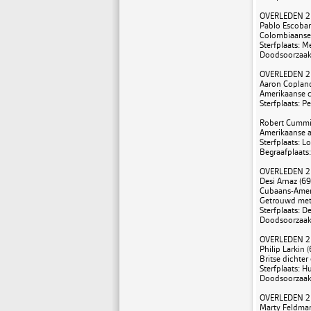
OVERLEDEN 2
Pablo Escobar 
Colombiaanse
Sterfplaats: M
Doodsoorzaak:
OVERLEDEN 2
Aaron Copland
Amerikaanse 
Sterfplaats: P
Robert Cummin
Amerikaanse a
Sterfplaats: L
Begraafplaats
OVERLEDEN 2
Desi Arnaz (69
Cubaans-Ameri
Getrouwd met a
Sterfplaats: D
Doodsoorzaak
OVERLEDEN 2
Philip Larkin (
Britse dichter 
Sterfplaats: H
Doodsoorzaak
OVERLEDEN 2
Marty Feldman