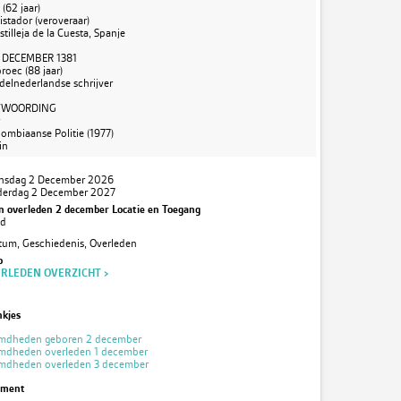
(62 jaar)
stador (veroveraar)
stilleja de la Cuesta, Spanje
 DECEMBER 1381
roec (88 jaar)
delnederlandse schrijver
TWOORDING
lombiaanse Politie (1977)
in
nsdag 2 December 2026
derdag 2 December 2027
 overleden 2 december Locatie en Toegang
nd
tum, Geschiedenis, Overleden
o
RLEDEN OVERZICHT >
nkjes
mdheden geboren 2 december
mdheden overleden 1 december
mdheden overleden 3 december
ement