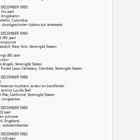
 DECEMBER 1993
(44 jaar)
 drugsbaron
edellin, Colombia
 doodgeschoten tijdens zijn arrestatie
 DECEMBER 1990
 (90 jaar)
componist
eekskill, New York, Verenigde Staten
gs (80 jaar)
cteur
os Angels, Verenigde Staten
: Forest Lawn Cemetery, Glendale, Verenigde Staten
 DECEMBER 1986
)
kaanse muzikant, acteur en bandleider
ctrice Lucille Ball
el Mar, Californië, Verenigde Staten
: longkanker
 DECEMBER 1985
63 jaar)
en schrijver
ull, Engeland
; slokdarmkanker
 DECEMBER 1982
 (49 jaar)