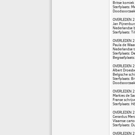
Britse komiek
Sterfplaats: 
Doodsoorzaak:
OVERLEDEN 2
Jan Pijnenburg
Nederlandse 
Sterfplaats: 
OVERLEDEN 2
Paula de Waart
Nederlandse t
Sterfplaats: 
Begraafplaats
OVERLEDEN 2
Albert Droesbe
Belgische schi
Sterfplaats: Br
Doodsoorzaak:
OVERLEDEN 2
Markies de Sad
Franse schrijv
Sterfplaats: H
OVERLEDEN 2
Gerardus Merca
Vlaamse carto
Sterfplaats: D
OVERLEDEN 2