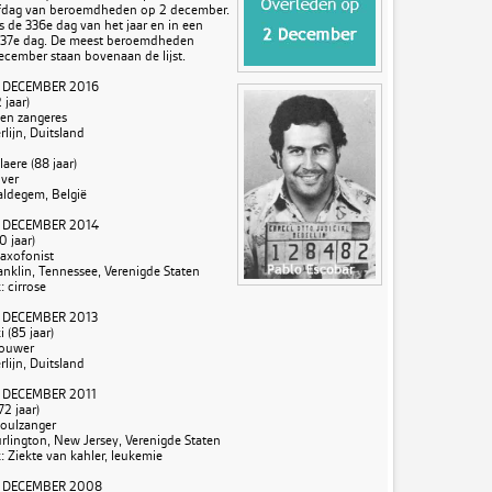
rfdag van beroemdheden op 2 december.
s de 336e dag van het jaar en in een
 337e dag. De meest beroemdheden
ecember staan bovenaan de lijst.
 DECEMBER 2016
 jaar)
 en zangeres
rlijn, Duitsland
aere (88 jaar)
jver
aldegem, België
 DECEMBER 2014
0 jaar)
axofonist
ranklin, Tennessee, Verenigde Staten
 cirrose
 DECEMBER 2013
 (85 jaar)
houwer
rlijn, Duitsland
 DECEMBER 2011
2 jaar)
oulzanger
urlington, New Jersey, Verenigde Staten
 Ziekte van kahler, leukemie
 DECEMBER 2008