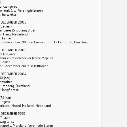
)
olkzangeres
ew York City, Verenigde Staten
 hartziekte
 DECEMBER 2006
(59 jaar)
angeres (Shocking Blue)
Den Haag, Nederland
: kanker
p 8 december 2006 in Crematorium Ockenburgh, Den Haag
 DECEMBER 2005
 (79 jaar)
eur en tekstschrijver (Farce Majeur)
 Caylar
p 9 december 2005 in Bilthoven
 DECEMBER 2004
0 jaar)
ongwriter
eurenberg, Duitsland
 longfibrose
81 jaar)
irigent
Blaricum, Noord-Holland, Nederland
 DECEMBER 1999
4 jaar)
zzgitarist
nnapolis, Maryland, Verenigde Staten