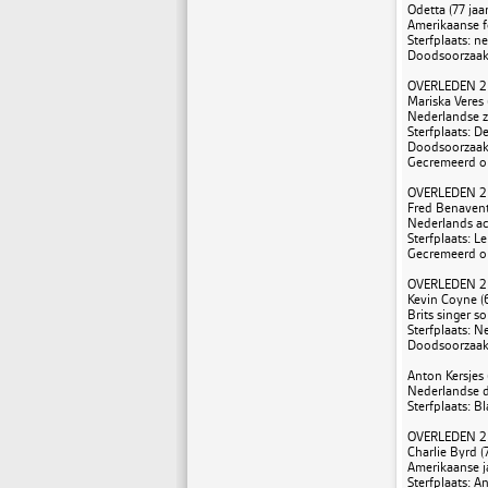
Odetta (77 jaar
Amerikaanse f
Sterfplaats: n
Doodsoorzaak:
OVERLEDEN 2
Mariska Veres 
Nederlandse z
Sterfplaats: 
Doodsoorzaak
Gecremeerd o
OVERLEDEN 2
Fred Benavente
Nederlands act
Sterfplaats: Le
Gecremeerd o
OVERLEDEN 2
Kevin Coyne (6
Brits singer s
Sterfplaats: N
Doodsoorzaak:
Anton Kersjes (
Nederlandse d
Sterfplaats: 
OVERLEDEN 2
Charlie Byrd (7
Amerikaanse ja
Sterfplaats: A