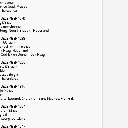
 en acteur
Mexico-Stad, Mexico
 hartaanval
 DECEMBER 1979
 (73 jaar)
baanwielrenner
Tilburg, Noord-Brabant, Nederland
 DECEMBER 1938
 (60 jaar)
oneel- en filmactrice
Den Haag, Nederland
: Oud Eik en Duinen, Den Haag
 DECEMBER 1929
ke (33 jaar)
lder
ussel, Belgie
 hartinfarct
 DECEMBER 1814
e (74 jaar)
er
ôpital Esquirol, Charenton-Saint-Maurice, Frankrijk
 DECEMBER 1594
tor (82 jaar)
graaf
uisburg, Duitsland
 DECEMBER 1547