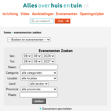
Inrichting
Video
Aanbiedingen
Evenementen
Openingstijden
Woontrends
home
evenementen zoeken
Evenementen Zoeken
Van:
Tot:
Naam:
Categorie:
Locatie:
Land:
Provincie:
Plaats:
Evenement aanmelden