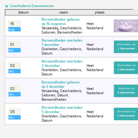
Geschiedenis Evenementen
datum
naam
plaats
Beroemdheden geboren
16
op 16 augustus
Heel
Verjaardag, Geschiedenis,
Nederland
aug
Geboren, Beroemdheden
Beroemdheden overleden
01
1 december
Heel
Overleden, Geschiedenis,
Nederland
dec
Datum
Beroemdheden overleden
02
2 december
Heel
Overleden, Geschiedenis,
Nederland
dec
Datum
Beroemdheden geboren
op 2 december
02
Heel
Verjaardag, Geschiedenis,
Nederland
dec
Geboren, Datum,
Beroemdheden
Beroemdheden overleden
05
5 december
Heel
Overleden, Geschiedenis,
Nederland
dec
Datum