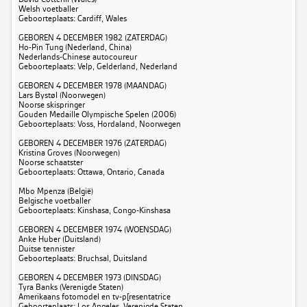
Welsh voetballer
Geboorteplaats: Cardiff, Wales
GEBOREN 4 DECEMBER 1982 (ZATERDAG)
Ho-Pin Tung (Nederland, China)
Nederlands-Chinese autocoureur
Geboorteplaats: Velp, Gelderland, Nederland
GEBOREN 4 DECEMBER 1978 (MAANDAG)
Lars Bystøl (Noorwegen)
Noorse skispringer
Gouden Medaille Olympische Spelen (2006)
Geboorteplaats: Voss, Hordaland, Noorwegen
GEBOREN 4 DECEMBER 1976 (ZATERDAG)
Kristina Groves (Noorwegen)
Noorse schaatster
Geboorteplaats: Ottawa, Ontario, Canada
Mbo Mpenza (België)
Belgische voetballer
Geboorteplaats: Kinshasa, Congo-Kinshasa
GEBOREN 4 DECEMBER 1974 (WOENSDAG)
Anke Huber (Duitsland)
Duitse tennister
Geboorteplaats: Bruchsal, Duitsland
GEBOREN 4 DECEMBER 1973 (DINSDAG)
Tyra Banks (Verenigde Staten)
Amerikaans fotomodel en tv-p[resentatrice
Geboorteplaats: Los Angeles, Verenigde Staten