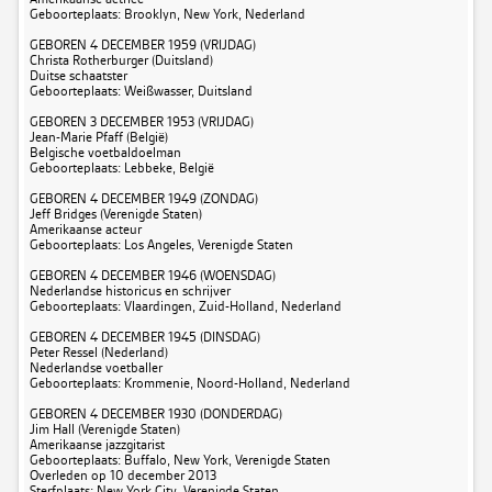
Geboorteplaats: Brooklyn, New York, Nederland
GEBOREN 4 DECEMBER 1959 (VRIJDAG)
Christa Rotherburger (Duitsland)
Duitse schaatster
Geboorteplaats: Weißwasser, Duitsland
GEBOREN 3 DECEMBER 1953 (VRIJDAG)
Jean-Marie Pfaff (België)
Belgische voetbaldoelman
Geboorteplaats: Lebbeke, België
GEBOREN 4 DECEMBER 1949 (ZONDAG)
Jeff Bridges (Verenigde Staten)
Amerikaanse acteur
Geboorteplaats: Los Angeles, Verenigde Staten
GEBOREN 4 DECEMBER 1946 (WOENSDAG)
Nederlandse historicus en schrijver
Geboorteplaats: Vlaardingen, Zuid-Holland, Nederland
GEBOREN 4 DECEMBER 1945 (DINSDAG)
Peter Ressel (Nederland)
Nederlandse voetballer
Geboorteplaats: Krommenie, Noord-Holland, Nederland
GEBOREN 4 DECEMBER 1930 (DONDERDAG)
Jim Hall (Verenigde Staten)
Amerikaanse jazzgitarist
Geboorteplaats: Buffalo, New York, Verenigde Staten
Overleden op 10 december 2013
Sterfplaats: New York City, Verenigde Staten