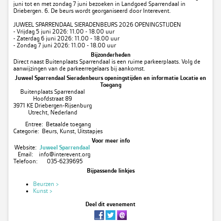
juni tot en met zondag 7 juni bezoeken in Landgoed Sparrendaal in
Driebergen. 6. De beurs wordt georganiseerd door Interevent.
JUWEEL SPARRENDAAL SIERADENBEURS 2026 OPENINGSTIJDEN
- Vrijdag 5 juni 2026: 11.00 - 18.00 uur
- Zaterdag 6 juni 2026: 11.00 - 18.00 uur
- Zondag 7 juni 2026: 11.00 - 18.00 uur
Bijzonderheden
Direct naast Buitenplaats Sparrendaal is een ruime parkeerplaats. Volg de
aanwijzingen van de parkeerregelaars bij aankomst.
Juweel Sparrendaal Sieradenbeurs openingstijden en informatie Locatie en
Toegang
Buitenplaats Sparrendaal
Hoofdstraat 89
3971 KE Driebergen-Rijsenburg
Utrecht, Nederland
Entree: Betaalde toegang
Categorie: Beurs, Kunst, Uitstapjes
Voor meer info
Website:
Juweel Sparrendaal
Email:
info@interevent.org
Telefoon:
035-6239695
Bijpassende linkjes
Beurzen >
Kunst >
Deel dit evenement