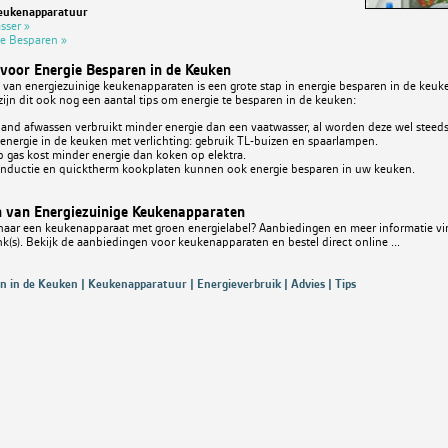
eukenapparatuur
sser »
ie Besparen »
voor Energie Besparen in de Keuken
van energiezuinige keukenapparaten is een grote stap in energie besparen in de keuke
 zijn dit ook nog een aantal tips om energie te besparen in de keuken:
and afwassen verbruikt minder energie dan een vaatwasser, al worden deze wel steeds 
energie in de keuken met verlichting: gebruik TL-buizen en spaarlampen.
 gas kost minder energie dan koken op elektra.
inductie en quicktherm kookplaten kunnen ook energie besparen in uw keuken.
 van Energiezuinige Keukenapparaten
naar een keukenapparaat met groen energielabel? Aanbiedingen en meer informatie vin
k(s). Bekijk de aanbiedingen voor keukenapparaten en bestel direct online ...
n in de Keuken | Keukenapparatuur | Energieverbruik | Advies | Tips