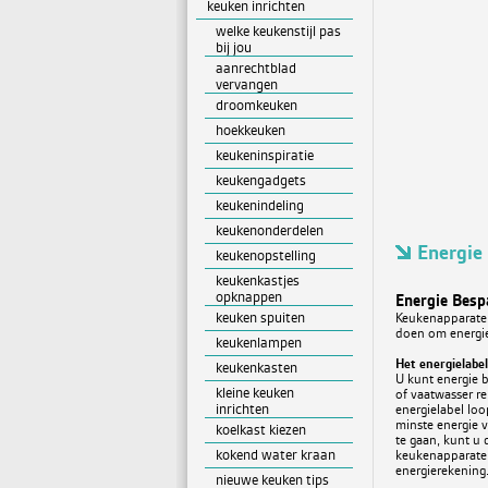
keuken inrichten
welke keukenstijl pas
bij jou
aanrechtblad
vervangen
droomkeuken
hoekkeuken
keukeninspiratie
keukengadgets
keukenindeling
keukenonderdelen
Energie
keukenopstelling
keukenkastjes
opknappen
Energie Besp
keuken spuiten
Keukenapparaten 
doen om energie
keukenlampen
Het energielabel
keukenkasten
U kunt energie b
kleine keuken
of vaatwasser r
inrichten
energielabel loo
minste energie 
koelkast kiezen
te gaan, kunt u
kokend water kraan
keukenapparaten 
energierekening
nieuwe keuken tips