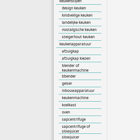
keukenstijlen
design keuken
kindveilige keuken
landelijke keuken
nostalgische keuken
steigerhout keuken
keukenapparatuur
afzuigkap
afzuigkap kiezen
blender of
keukenmachine
bbender
geiser
inbouwapparatuur
keukenmachine
koelkast
oven
sapcentrifuge
sapcentrifuge of
slowjuicer
slowjuicer