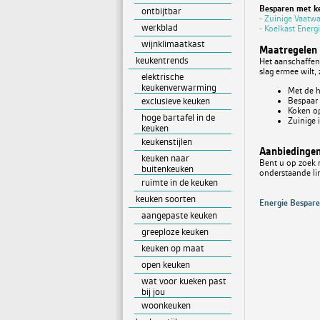
Besparen met k
ontbijtbar
- Zuinige Vaatwa
werkblad
- Koelkast Energ
wijnklimaatkast
Maatregelen 
keukentrends
Het aanschaffen 
slag ermee wilt,
elektrische
keukenverwarming
Met de h
exclusieve keuken
Bespaar 
Koken op
hoge bartafel in de
Zuinige 
keuken
keukenstijlen
Aanbiedingen
keuken naar
Bent u op zoek 
buitenkeuken
onderstaande lin
ruimte in de keuken
keuken soorten
Energie Bespare
aangepaste keuken
greeploze keuken
keuken op maat
open keuken
wat voor kueken past
bij jou
woonkeuken