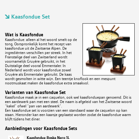
Kaasfondue Set
Wat is Kaasfondue
Kaasfondue: alleen al het woord smelt op de
tong. Oorspronkelijk komt het recept van
kaasfondue uit de Zwitserse Alpen. De
ingrediënten verschillen per streek. In het
Franstalige deel van Zwitserland wordt
voornamelijk Gruyère gebruikt, in het
Duitstalige deel vooral Emmentaler. In
Nederland wordt voor kaasfondue zowel
Gruyère als Emmentaler gebruikt. De kaas
wordt gesmolten in witte wijn. Een teentje knoflook en een mespunt
nootmuskaat maken de kaasfondue extra smaakvol.
Varianten van Kaasfondue Set
Kaasfondue maak je in een caquelon, ook wel kaasfonduepan genoemd. Dit is
een aardewerk pan met een steel. De naam is afgeleid van het Zwitserse woord
“kakel” ofwel “pan van aardewerk”.
Een kaasfondue set is voorzien van een standaard waar de caquelon op kan
staan. Hieronder kan een kaarsje geplaatst worden zodat de kaasfondue warm
blijft tijdens het diner.
Aanbiedingen voor Kaasfondue Sets
Kaasfondue Boska Nero 1L