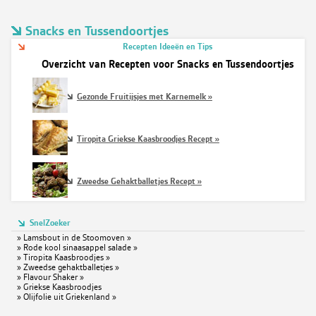
Snacks en Tussendoortjes
Recepten Ideeën en Tips
Overzicht van Recepten voor Snacks en Tussendoortjes
Gezonde Fruitijsjes met Karnemelk »
Tiropita Griekse Kaasbroodjes Recept »
Zweedse Gehaktballetjes Recept »
SnelZoeker
»
Lamsbout in de Stoomoven »
»
Rode kool sinaasappel salade »
»
Tiropita Kaasbroodjes »
»
Zweedse gehaktballetjes »
»
Flavour Shaker »
»
Griekse Kaasbroodjes
»
Olijfolie uit Griekenland »