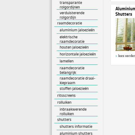
transparante
rolgordijnen
Aluminiu
verduisterende
Shutters
rolgordijn
raamdecoratie
aluminium jaloezieën
elektrische
raamdecoratie
houten jaloezieën
horizontale jaloezieën
lees verde
lamellen
raamdecoratie
belangrijk
raamdecoratie draai-
kiepraam
stoffen jaloezieën
ritsscreens
rolluiken
inbraakwerende
rolluiken
shutters
shutters informatie
aluminium shutters