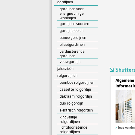
gordijnen
gordijnen voor
energiezuinige
woningen
gordijnen soorten
gordijnplooien
paneelgordijnen
plisségordijnen
verduisterende
gordijnen
vouwgordijn
jaloezieën
Shutter
rolgordijnen
Algemene
bamboe rolgordijnen
Informati
cassette rolgordijn
dakraam rolgordijn
duo rolgordijn
elektrisch rolgordijn
kindveilige
rolgordijnen
lichtdoorlatende
lees verde
rolgordijnen