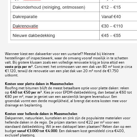
Wanneer kiest een dakwerker voor een uurtarief? Meestal bij kleinere
herstellingen of inspectiewerk, waar de omvang vooraf moeilijk in te schatten
valt. Bij grotere klussen zoals een volledige renovatie krijg je bijna altijd een
vaste prijs per m²
. Concreet: het ontmossen van een dak van 80 m² kost je circa
€1.120, terwijl de renovatie van een plat dak van 20 m² rond de €1.750
uitkomt.
Kosten voor platte daken in Maasmechelen
Roofing met bitumen blijft de meest betaalbare optie voor platte daken: reken
op
€40 tot €50 per m²
. Kies je voor EPDM-dakbedekking, dan betaal je €60 tot
€80 per m², maar je geniet van een aanzienlijk langere levensduur. Een
groendak vormt een derde mogelijkheid, al brengt dat extra kosten mee voor
drainage en beplanting.
Kosten voor hellende daken in Maasmechelen
Dakpannen, natuurleien, kunstleien en zink zijn de populairste materialen voor
hellende daken in de regio. De prijzen starten rond €22 per m² voor een
standaard dakbedekking. Wil je een dakkapel laten plaatsen? Reken dan op een
budget
vanaf €3.000 tot €4.000
. Een dakraam kost gemiddeld circa €400,
exclusief plaatsing.