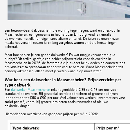
Een betrouwbaar dak beschermt je woning tegen regen, wind en vrieskou. In
Maasmechelen, een gemeente in het hart van Limburg, vind je tientallen
dakwerkers met elk hun eigen specialisme en tarief. De juiste vakman kiezen
maakt het verschil tussen
jarenlang zorgeloos wonen
en dure herstellingen
achteraf.
Maar hoe herken je een goede dakwerker? En wat mag je verwachten qua
budget? Dit artikel geeft je een helder prijsoverzicht voor dakwerken in
Maasmechelen in 2026, de factoren die je budget beïnvloeden en concrete tips
om
kwaliteit te garanderen
zonder te veel te betalen. Want Maasmechelen telt
genoeg vakmensen, alleen moet je weten waar je op moet letten.
Wat kost een dakwerker in Maasmechelen? Prijsoverzicht per
type dakwerk
Een
dakwerker Maasmechelen
rekent gemiddeld
€ 35 to € 45 per uur
voor
standaard dakwerken. Bij gespecialiseerde opdrachten of grotere bedrijven
loopt dat op tot €60 à €90 per uur. Veel vakmensen werken liever met een
vast
tarief per m²
, vooral bij grotere projecten zoals renovaties of nieuwe
dakbedekkingen.
Hieronder een overzicht van gangbare prijzen per m² in 2026: