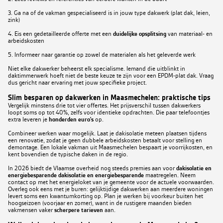
3. Ga na of de vakman gespecialiseerd is in jouw type dakwerk (plat dak, leien,
zink)
4. Eis een gedetailleerde offerte met een
duidelijke opsplitsing
van materiaal- en
arbeidskosten
5. Informeer naar garantie op zowel de materialen als het geleverde werk
Niet elke dakwerker beheerst elk specialisme. Iemand die uitblinkt in
daktimmerwerk hoeft niet de beste keuze te zijn voor een EPDM-plat dak. Vraag
dus gericht naar ervaring met jouw specifieke project.
Slim besparen op dakwerken in Maasmechelen: praktische tips
Vergelijk minstens drie tot vier offertes. Het prijsverschil tussen dakwerkers
loopt soms op tot 40%, zelfs voor identieke opdrachten. Die paar telefoontjes
extra leveren je
honderden euro's
op.
Combineer werken waar mogelijk. Laat je dakisolatie meteen plaatsen tijdens
een renovatie, zodat je geen dubbele arbeidskosten betaalt voor stelling en
demontage. Een lokale vakman uit Maasmechelen bespaart je voorrijkosten, en
kent bovendien de typische daken in de regio.
In 2026 biedt de Vlaamse overheid nog steeds premies aan voor
dakisolatie en
energiebesparende
dakisolatie en energiebesparende
maatregelen. Neem
contact op met het energieloket van je gemeente voor de actuele voorwaarden.
Overleg ook eens met je buren: gelijktijdige dakwerken aan meerdere woningen
levert soms een kwantumkorting op. Plan je werken bij voorkeur buiten het
hoogseizoen (voorjaar en zomer), want in de rustigere maanden bieden
vakmensen vaker
scherpere tarieven
aan.