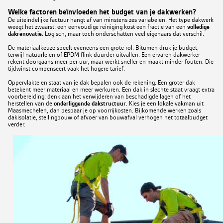
Welke factoren beïnvloeden het budget van je dakwerken?
De uiteindelijke factuur hangt af van minstens zes variabelen. Het type dakwerk
weegt het zwaarst: een eenvoudige reiniging kost een fractie van een
volledige
dakrenovatie
. Logisch, maar toch onderschatten veel eigenaars dat verschil.
De materiaalkeuze speelt eveneens een grote rol. Bitumen druk je budget,
terwijl natuurleien of EPDM flink duurder uitvallen. Een ervaren dakwerker
rekent doorgaans meer per uur, maar werkt sneller en maakt minder fouten. Die
tijdwinst compenseert vaak het hogere tarief.
Oppervlakte en staat van je dak bepalen ook de rekening. Een groter dak
betekent meer materiaal en meer werkuren. Een dak in slechte staat vraagt extra
voorbereiding: denk aan het verwijderen van beschadigde lagen of het
herstellen van de
onderliggende dakstructuur
. Kies je een lokale vakman uit
Maasmechelen, dan bespaar je op voorrijkosten. Bijkomende werken zoals
dakisolatie, stellingbouw of afvoer van bouwafval verhogen het totaalbudget
verder.