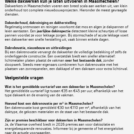
Welke dakwerken kun je laten uitvoeren in Maasmechelen?
Dakwerkers in Maasmechelen voeren een breed scala aan werken uit, van klein
onderhoud tot complete nieuwbouwprojecten. Hieronder de meest gevraagde
diensten.
Dakonderhoud, dakreiniging en dakherstelling
Regelmatig ontmossen en reinigen voorkomt dat mos en algen je dakpannen of
leien aantasten. Een
jaarlijkse dakinspectie
detecteert kleine scheurtjes of losse
pannen voordat ze voor lekkage zorgen. Bij stormschade of acute lekkage voert
een dakwerker een snelle herstelling uit, vaak binnen enkele dagen.
Dakrebovatie, nieuwbouw en uitbreidingen
Bij een dakrenovatie vervangt de dakwerker de volledige bedekking of zelfs de
onderliggende constructie. Een overzetdak biedt een sneller alternatief:
lichtmetalen platen plaatst de vakman
over het bestaande dak
, zonder
sloopwerk. Steeds meer eigenaars combineren hun dakrenovatie met het
plaatsen van zonnepanelen, een dakkapel of een dakraam voor extra lichtinval.
Veelgestelde vragen
Wat is het gemiddelde uurtarief van een dakwerker in Maasmechelen?
Het gemiddelde uurtarief ligt tussen €35 en €45 per uur, afhankelijk van het
type dakwerk en de ervaring van de vakman.
Hoeveel kost een dakrenovatie per m² in Maasmechelen?
Een dakrenovatie kost gemiddeld €30 tot €110 per m², afhankelijk van het
daktype, de gekozen materialen en de staat van het bestaande dak.
Zijn er premies beschikbaar voor dakwerken in Maasmechelen?
Ja, de Vlaamse overheid biedt in 2026 premies aan voor dakisolatie en
energiebesparende renovaties. Informeer bij je gemeente of het energieloket
naar de actuele voorwaarden.