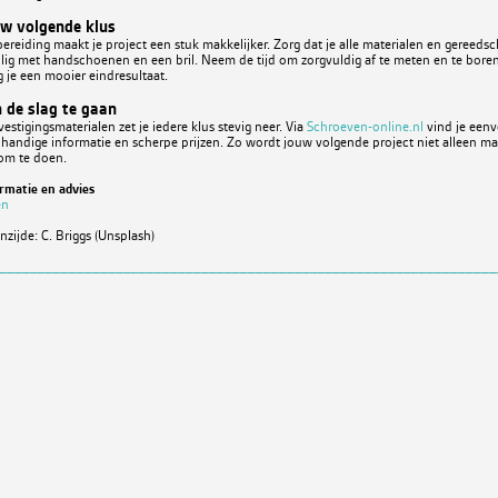
uw volgende klus
reiding maakt je project een stuk makkelijker. Zorg dat je alle materialen en gereeds
ilig met handschoenen en een bril. Neem de tijd om zorgvuldig af te meten en te bore
jg je een mooier eindresultaat.
 de slag te gaan
vestigingsmaterialen zet je iedere klus stevig neer. Via
Schroeven-online.nl
vind je eenv
handige informatie en scherpe prijzen. Zo wordt jouw volgende project niet alleen ma
 om te doen.
rmatie en advies
en
zijde: C. Briggs (Unsplash)
________________________________________________________________