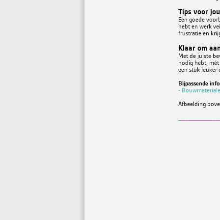
Tips voor jo
Een goede voorbe
hebt en werk ve
frustratie en kri
Klaar om aan
Met de juiste be
nodig hebt, mét 
een stuk leuker
Bijpassende info
- Bouwmaterial
Afbeelding boven
____________