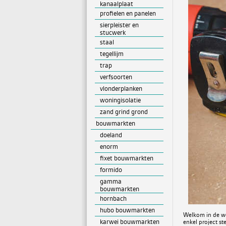
kanaalplaat
profielen en panelen
sierpleister en
stucwerk
staal
tegellijm
trap
verfsoorten
vlonderplanken
woningisolatie
zand grind grond
bouwmarkten
doeland
enorm
fixet bouwmarkten
formido
gamma
bouwmarkten
hornbach
hubo bouwmarkten
Welkom in de we
karwei bouwmarkten
enkel project st