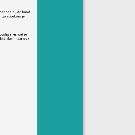
chappen bij de hand
n, zo voorkom je
oudig alles wat je
kkelijker, maar ook
____________________