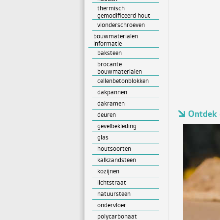
thermisch
gemodificeerd hout
vlonderschroeven
bouwmaterialen
informatie
baksteen
brocante
bouwmaterialen
cellenbetonblokken
dakpannen
dakramen
Ontdek 
deuren
gevelbekleding
glas
houtsoorten
kalkzandsteen
kozijnen
lichtstraat
natuursteen
ondervloer
polycarbonaat