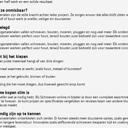
sen half werk en een solide resultaat.
 ze onmisbaar?
ialen zijn de stille kracht achter ieder project. Ze zorgen ervoor dat alles blijft zitten
ef of bout werk je sneller, veiliger en duurzamer.
gelegd
ngsmaterialen vallen schroeven, bouten, moeren, pluggen en nog veel meer. Elk onderd
oeven werken perfect voor hout, terwijl bouten juist bedoeld zijn voor zwaardere cons
ngsmaterialen vallen schroeven, bouten, moeren, pluggen en nog veel meer. Elk onderd
oeven werken perfect voor hout, terwijl bouten juist bedoeld zijn voor zwaardere cons
t bij het kiezen
t juiste materiaal hangt af van drie dingen:
riaal waarmee je werkt, zoals hout, metaal of kunststof
waar je het gebruikt, binnen of buiten
ting die het moet dragen, dus hoeveel gewicht erop komt
e kopen slim is
neller wat je nodig hebt. Bij Schroeven-online.nl blader je door een compleet assorti
e hoeven. Je kunt prijzen en specificaties vergelijken en reviews lezen van andere klu
 keuze maakt.
ndig zijn op te kennen
smaterialen ontwikkelen zich verder. Er komen steeds meer duurzame opties, zoals ge
n langere levensduur. Innovaties zoals zelfborende schroeven besparen tijd en coatin
er meegaat.