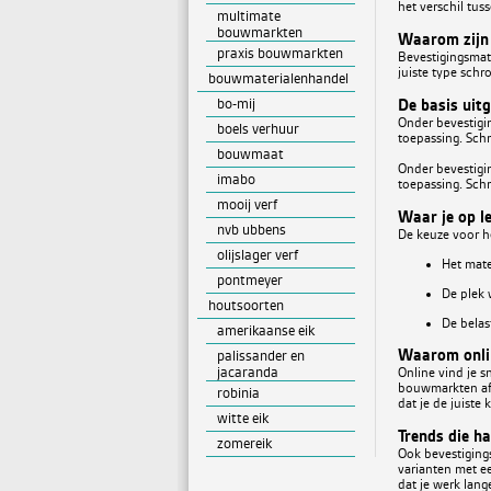
het verschil tus
multimate
bouwmarkten
Waarom zijn
praxis bouwmarkten
Bevestigingsmater
juiste type schro
bouwmaterialenhandel
bo-mij
De basis uit
Onder bevestigi
boels verhuur
toepassing. Schr
bouwmaat
Onder bevestigi
imabo
toepassing. Schr
mooij verf
Waar je op le
nvb ubbens
De keuze voor he
olijslager verf
Het mate
pontmeyer
De plek 
houtsoorten
De belas
amerikaanse eik
Waarom onlin
palissander en
jacaranda
Online vind je s
bouwmarkten af t
robinia
dat je de juiste
witte eik
Trends die ha
zomereik
Ook bevestiging
varianten met ee
dat je werk lang