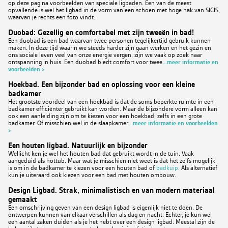
op deze pagina voorbeelden van speciale ligbaden. Een van de meest
opvallende is wel het ligbad in de vorm van een schoen met hoge hak van SICIS,
waarvan je rechts een foto vindt.
Duobad: Gezellig en comfortabel met zijn tweeën in bad!
Een duobad is een bad waarvan twee personen tegelijkertijd gebruik kunnen
maken. In deze tijd waarin we steeds harder zijn gaan werken en het gezin en
ons sociale leven veel van onze energie vergen, zijn we vaak op zoek naar
ontspanning in huis. Een duobad biedt comfort voor twee
...meer informatie en
voorbeelden >
Hoekbad. Een bijzonder bad en oplossing voor een kleine
badkamer
Het grootste voordeel van een hoekbad is dat de soms beperkte ruimte in een
badkamer efficiënter gebruikt kan worden. Maar de bijzondere vorm alleen kan
ook een aanleiding zijn om te kiezen voor een hoekbad, zelfs in een grote
badkamer. Of misschien wel in de slaapkamer
...meer informatie en voorbeelden
>
Een houten ligbad. Natuurlijk en bijzonder
Wellicht ken je wel het houten bad dat gebruikt wordt in de tuin. Vaak
aangeduid als hottub. Maar wat je misschien niet weet is dat het zelfs mogelijk
is om in de badkamer te kiezen voor een houten bad of
badkuip
. Als alternatief
kun je uiteraard ook kiezen voor een bad met houten ombouw.
Design Ligbad. Strak, minimalistisch en van modern materiaal
gemaakt
Een omschrijving geven van een design ligbad is eigenlijk niet te doen. De
ontwerpen kunnen van elkaar verschillen als dag en nacht. Echter, je kun wel
een aantal zaken duiden als je het hebt over een design ligbad. Meestal zijn de