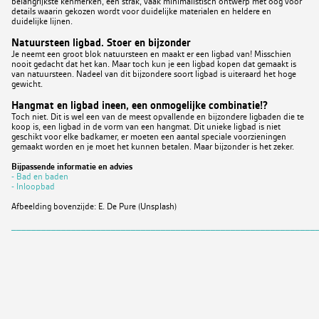
belangrijkste kenmerken, een strak, vaak minimalistisch ontwerp met oog voor
details waarin gekozen wordt voor duidelijke materialen en heldere en
duidelijke lijnen.
Natuursteen ligbad. Stoer en bijzonder
Je neemt een groot blok natuursteen en maakt er een ligbad van! Misschien
nooit gedacht dat het kan. Maar toch kun je een ligbad kopen dat gemaakt is
van natuursteen. Nadeel van dit bijzondere soort ligbad is uiteraard het hoge
gewicht.
Hangmat en ligbad ineen, een onmogelijke combinatie!?
Toch niet. Dit is wel een van de meest opvallende en bijzondere ligbaden die te
koop is, een ligbad in de vorm van een hangmat. Dit unieke ligbad is niet
geschikt voor elke badkamer, er moeten een aantal speciale voorzieningen
gemaakt worden en je moet het kunnen betalen. Maar bijzonder is het zeker.
Bijpassende informatie en advies
- Bad en baden
- Inloopbad
Afbeelding bovenzijde: E. De Pure (Unsplash)
_____________________________________________________________