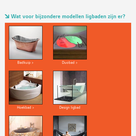
Wat voor bijzondere modellen ligbaden zijn er?
Badkuip >
Duobad >
Hoekbad >
Design ligbad