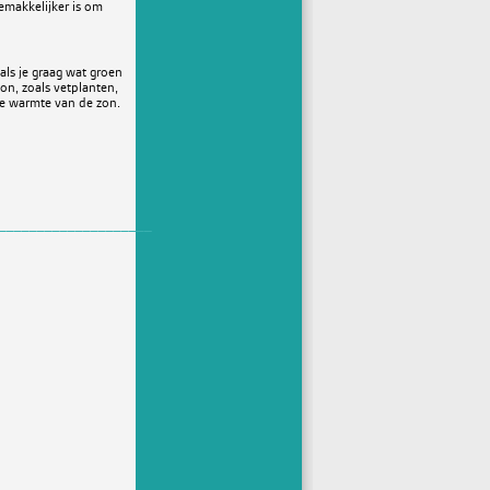
emakkelijker is om
als je graag wat groen
zon, zoals vetplanten,
de warmte van de zon.
____________________