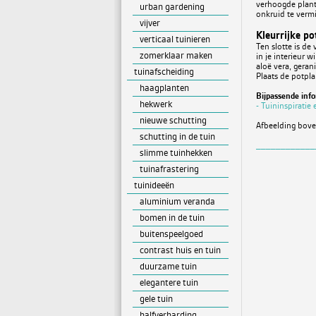
verhoogde plant
urban gardening
onkruid te verm
vijver
Kleurrijke p
verticaal tuinieren
Ten slotte is de
zomerklaar maken
in je interieur 
aloë vera, gera
tuinafscheiding
Plaats de potpla
haagplanten
Bijpassende info
hekwerk
- Tuininspiratie
nieuwe schutting
Afbeelding bove
schutting in de tuin
____________
slimme tuinhekken
tuinafrastering
tuinideeën
aluminium veranda
bomen in de tuin
buitenspeelgoed
contrast huis en tuin
duurzame tuin
elegantere tuin
gele tuin
halfverharding