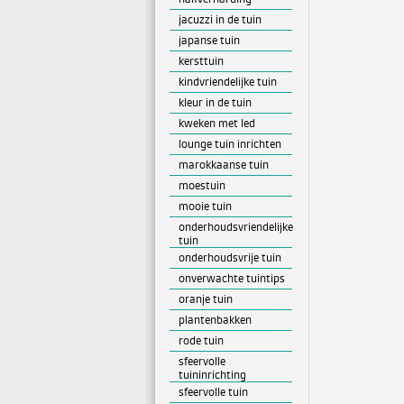
jacuzzi in de tuin
japanse tuin
kersttuin
kindvriendelijke tuin
kleur in de tuin
kweken met led
lounge tuin inrichten
marokkaanse tuin
moestuin
mooie tuin
onderhoudsvriendelijke
tuin
onderhoudsvrije tuin
onverwachte tuintips
oranje tuin
plantenbakken
rode tuin
sfeervolle
tuininrichting
sfeervolle tuin