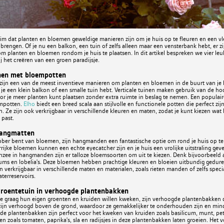
im dat planten en bloemen geweldige manieren zijn om je huis op te fleuren en een vle
brengen. Of je nu een balkon, een tuin of zelfs alleen maar een vensterbank hebt, er zij
m planten en bloemen rondom je huis te plaatsen. In dit artikel bespreken we vier le
j het creëren van een groen paradijsje.
inen met bloempotten
 zijn een van de meest inventieve manieren om planten en bloemen in de buurt van je hu
s je een klein balkon of een smalle tuin hebt. Verticale tuinen maken gebruik van de ho
r je meer planten kunt plaatsen zonder extra ruimte in beslag te nemen. Een populair
empotten.
Elho
biedt een breed scala aan stijlvolle en functionele potten die perfect zij
in. Ze zijn ook verkrijgbaar in verschillende kleuren en maten, zodat je kunt kiezen wat h
 past.
hangmatten
hebber bent van bloemen, zijn hangmanden een fantastische optie om rond je huis op
rijke bloemen kunnen een echte eyecatcher zijn en je huis een vrolijke uitstraling gev
zee in hangmanden zijn er talloze bloemsoorten om uit te kiezen. Denk bijvoorbeeld a
niums en lobelia's. Deze bloemen hebben prachtige kleuren en bloeien uitbundig gedure
 verkrijgbaar in verschillende maten en materialen, zoals rieten manden of zelfs spec
terreservoirs.
groentetuin in verhoogde plantenbakken
e graag hun eigen groenten en kruiden willen kweken, zijn verhoogde plantenbakken d
ijn verhoogd boven de grond, waardoor ze gemakkelijker te onderhouden zijn en mind
e plantenbakken zijn perfect voor het kweken van kruiden zoals basilicum, munt, pete
n zoals tomaten, paprika's, sla en radijsjes in deze plantenbakken laten groeien. Het 