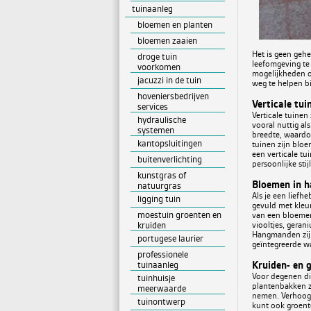
tuinaanleg
bloemen en planten
bloemen zaaien
Het is geen gehe
droge tuin
leefomgeving te 
voorkomen
mogelijkheden o
jacuzzi in de tuin
weg te helpen bi
hoveniersbedrijven
Verticale tu
services
Verticale tuinen
hydraulische
vooral nuttig al
systemen
breedte, waardoo
kantopsluitingen
tuinen zijn blo
een verticale tu
buitenverlichting
persoonlijke stijl
kunstgras of
Bloemen in 
natuurgras
Als je een lief
ligging tuin
gevuld met kleur
moestuin groenten en
van een bloemen
kruiden
viooltjes, gera
Hangmanden zijn
portugese laurier
geïntegreerde wa
professionele
Kruiden- en 
tuinaanleg
Voor degenen di
tuinhuisje
plantenbakken z
meerwaarde
nemen. Verhoogd
tuinontwerp
kunt ook groente