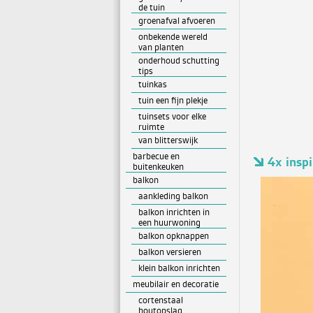
de tuin
groenafval afvoeren
onbekende wereld
van planten
onderhoud schutting
tips
tuinkas
tuin een fijn plekje
tuinsets voor elke
ruimte
van blitterswijk
barbecue en
4x insp
buitenkeuken
balkon
aankleding balkon
balkon inrichten in
een huurwoning
balkon opknappen
balkon versieren
klein balkon inrichten
meubilair en decoratie
cortenstaal
houtopslag