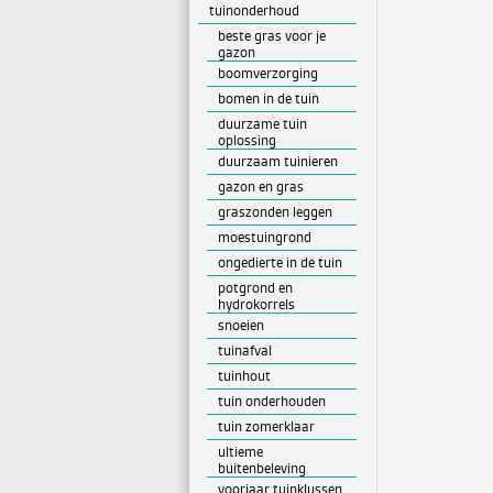
tuinonderhoud
beste gras voor je
gazon
boomverzorging
bomen in de tuin
duurzame tuin
oplossing
duurzaam tuinieren
gazon en gras
graszonden leggen
moestuingrond
ongedierte in de tuin
potgrond en
hydrokorrels
snoeien
tuinafval
tuinhout
tuin onderhouden
tuin zomerklaar
ultieme
buitenbeleving
voorjaar tuinklussen