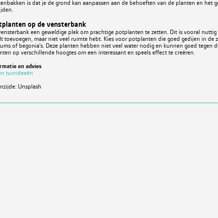
enbakken is dat je de grond kan aanpassen aan de behoeften van de planten en het g
ijden.
otplanten op de vensterbank
 vensterbank een geweldige plek om prachtige potplanten te zetten. Dit is vooral nuttig 
wilt toevoegen, maar niet veel ruimte hebt. Kies voor potplanten die goed gedijen in de 
niums of begonia's. Deze planten hebben niet veel water nodig en kunnen goed tegen 
nten op verschillende hoogtes om een interessant en speels effect te creëren.
rmatie en advies
 en tuinideeën
nzijde: Unsplash
________________________________________________________________