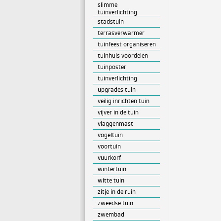
slimme
tuinverlichting
stadstuin
terrasverwarmer
tuinfeest organiseren
tuinhuis voordelen
tuinposter
tuinverlichting
upgrades tuin
veilig inrichten tuin
vijver in de tuin
vlaggenmast
vogeltuin
voortuin
vuurkorf
wintertuin
witte tuin
zitje in de ruin
zweedse tuin
zwembad