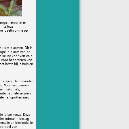
ugje natuur in je
n talloze
uke ideeën om je op
is te plaatsen. Dit is
ogte in plaats van de
e keuze voor verticale
n voor het creëren van
et beste bij je huis en
 te hangen. Hangmanden
en. Voor het creëren
an petunia's,
nde het hele seizoen.
iale hangpotten met
e juiste keuze. Deze
er ruimte in beslag
rselie en bieslook. Je
voordeel van