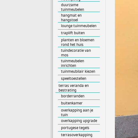
duurzame
tuinmeubelen
hangmat en
hangstoel
lounge tuinmeubelen
traplift buiten
planten en bloemen
rond het huis
tuindecoratie van
mos
tuinmeubelen
inrichten
tuinmeubilair kiezen
speeltoestellen
terras veranda en
bestrating
borderranden
buitenkamer
overkapping aan je
tuin
overkapping upgrade
portugese tegels
terrasoverkapping