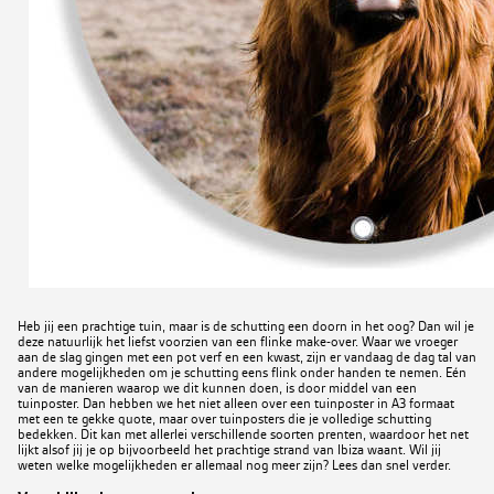
Heb jij een prachtige tuin, maar is de schutting een doorn in het oog? Dan wil je
deze natuurlijk het liefst voorzien van een flinke make-over. Waar we vroeger
aan de slag gingen met een pot verf en een kwast, zijn er vandaag de dag tal van
andere mogelijkheden om je schutting eens flink onder handen te nemen. Eén
van de manieren waarop we dit kunnen doen, is door middel van een
tuinposter. Dan hebben we het niet alleen over een tuinposter in A3 formaat
met een te gekke quote, maar over tuinposters die je volledige schutting
bedekken. Dit kan met allerlei verschillende soorten prenten, waardoor het net
lijkt alsof jij je op bijvoorbeeld het prachtige strand van Ibiza waant. Wil jij
weten welke mogelijkheden er allemaal nog meer zijn? Lees dan snel verder.