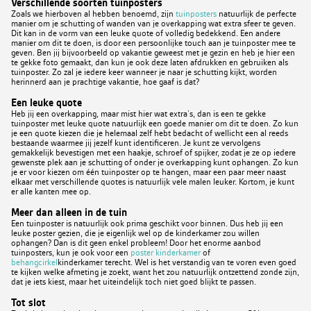
Verschillende soorten tuinposters
Zoals we hierboven al hebben benoemd, zijn
tuinposters
natuurlijk de perfecte
manier om je schutting of wanden van je overkapping wat extra sfeer te geven.
Dit kan in de vorm van een leuke quote of volledig bedekkend. Een andere
manier om dit te doen, is door een persoonlijke touch aan je tuinposter mee te
geven. Ben jij bijvoorbeeld op vakantie geweest met je gezin en heb je hier een
te gekke foto gemaakt, dan kun je ook deze laten afdrukken en gebruiken als
tuinposter. Zo zal je iedere keer wanneer je naar je schutting kijkt, worden
herinnerd aan je prachtige vakantie, hoe gaaf is dat?
Een leuke quote
Heb jij een overkapping, maar mist hier wat extra’s, dan is een te gekke
tuinposter met leuke quote natuurlijk een goede manier om dit te doen. Zo kun
je een quote kiezen die je helemaal zelf hebt bedacht of wellicht een al reeds
bestaande waarmee jij jezelf kunt identificeren. Je kunt ze vervolgens
gemakkelijk bevestigen met een haakje, schroef of spijker, zodat je ze op iedere
gewenste plek aan je schutting of onder je overkapping kunt ophangen. Zo kun
je er voor kiezen om één tuinposter op te hangen, maar een paar meer naast
elkaar met verschillende quotes is natuurlijk vele malen leuker. Kortom, je kunt
er alle kanten mee op.
Meer dan alleen in de tuin
Een tuinposter is natuurlijk ook prima geschikt voor binnen. Dus heb jij een
leuke poster gezien, die je eigenlijk wel op de kinderkamer zou willen
ophangen? Dan is dit geen enkel probleem! Door het enorme aanbod
tuinposters, kun je ook voor een
poster kinderkamer
of
behangcirkel
kinderkamer terecht. Wel is het verstandig van te voren even goed
te kijken welke afmeting je zoekt, want het zou natuurlijk ontzettend zonde zijn,
dat je iets kiest, maar het uiteindelijk toch niet goed blijkt te passen.
Tot slot