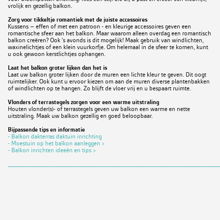
vrolijk en gezellig balkon.
Zorg voor tikkeltje romantiek met de juiste accessoires
Kussens – effen of met een patroon - en kleurige accessoires geven een
romantische sfeer aan het balkon. Maar waarom alleen overdag een romantisch
balkon creëren? Ook 's avonds is dit mogelijk! Maak gebruik van windlichten,
waxinelichtjes of een klein vuurkorfje. Om helemaal in de sfeer te komen, kunt
u ook gewoon kerstlichtjes ophangen.
Laat het balkon groter lijken dan het is
Laat uw balkon groter lijken door de muren een lichte kleur te geven. Dit oogt
ruimtelijker. Ook kunt u ervoor kiezen om aan de muren diverse plantenbakken
of windlichten op te hangen. Zo blijft de vloer vrij en u bespaart ruimte.
Vlonders of terrastegels zorgen voor een warme uitstraling
Houten vlonder(s)- of terrastegels geven uw balkon een warme en nette
uitstraling. Maak uw balkon gezellig en goed beloopbaar.
Bijpassende tips en informatie
- Balkon dakterras daktuin inrichting
- Moestuin op het balkon aanleggen >
- Balkon inrichten ideeën en tips >
_____________________________________________________________