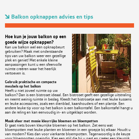
Balkon opknappen advies en tips
Hoe kun je jouw balkon op een
goede wijze opknappen?
Kan uw balkon wel een opknapbeurt
gebruiken? Maak met onderstaande
tips van uw balkon weer een gezellige
plek en geniet! Met enkele kleine
aanpassingen kunt u een sfeervolle
ruimte creëren waar het heerlijk
vertoeven is.
Gebruik praktische en compacte
meubels op het balkon
Heeft u niet zoveel ruimte op uw
balkon? Dan is een bistroset ideaal. Een bistroset geeft een gezellige uitstraling
en neemt weinig ruimte in beslag. Kleedt het bistrosetje aan met leuke kussens
en leuke accessoires, zoals een dienblad, kaarshouders of een plantje. Een
andere leuke tip voor op het balkon is een balkontafel. Een balkontafel hangt u
aan de reling en kan eenvoudig in- en uitgeklapt worden.
Maak sfeer met mooie kleurrijke bloemen en bloempotten
Er gaat niets boven kleurrijke bloemen op het balkon. Zet eens wat
bloempotten met leuke planten en bloemen in een groepje bij elkaar. Houdt u
van modern? Kies dan voor vierkante bloempotten. Tegenwoordig is de keuze
voor bloempotten oneindig. Kies een stijl die bij u past en creëer een kleurrijk,