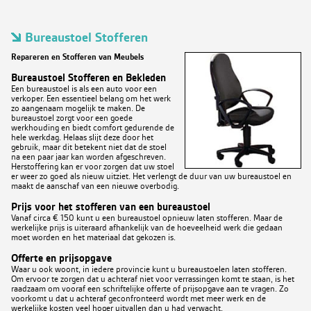
Bureaustoel Stofferen
Repareren en Stofferen van Meubels
Bureaustoel Stofferen en Bekleden
Een bureaustoel is als een auto voor een
verkoper. Een essentieel belang om het werk
zo aangenaam mogelijk te maken. De
bureaustoel zorgt voor een goede
werkhouding en biedt comfort gedurende de
hele werkdag. Helaas slijt deze door het
gebruik, maar dit betekent niet dat de stoel
na een paar jaar kan worden afgeschreven.
Herstoffering kan er voor zorgen dat uw stoel
er weer zo goed als nieuw uitziet. Het verlengt de duur van uw bureaustoel en
maakt de aanschaf van een nieuwe overbodig.
Prijs voor het stofferen van een bureaustoel
Vanaf circa € 150 kunt u een bureaustoel opnieuw laten stofferen. Maar de
werkelijke prijs is uiteraard afhankelijk van de hoeveelheid werk die gedaan
moet worden en het materiaal dat gekozen is.
Offerte en prijsopgave
Waar u ook woont, in iedere provincie kunt u bureaustoelen laten stofferen.
Om ervoor te zorgen dat u achteraf niet voor verrassingen komt te staan, is het
raadzaam om vooraf een schriftelijke offerte of prijsopgave aan te vragen. Zo
voorkomt u dat u achteraf geconfronteerd wordt met meer werk en de
werkelijke kosten veel hoger uitvallen dan u had verwacht.