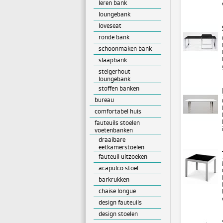
leren bank
loungebank
loveseat
ronde bank
schoonmaken bank
slaapbank
steigerhout
loungebank
stoffen banken
bureau
comfortabel huis
fauteuils stoelen
voetenbanken
draaibare
eetkamerstoelen
fauteuil uitzoeken
acapulco stoel
barkrukken
chaise longue
design fauteuils
design stoelen