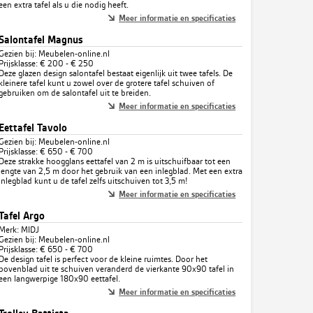
een extra tafel als u die nodig heeft.
Meer informatie en specificaties
Salontafel Magnus
Gezien bij: Meubelen-online.nl
Prijsklasse: € 200 - € 250
Deze glazen design salontafel bestaat eigenlijk uit twee tafels. De
kleinere tafel kunt u zowel over de grotere tafel schuiven of
gebruiken om de salontafel uit te breiden.
Meer informatie en specificaties
Eettafel Tavolo
Gezien bij: Meubelen-online.nl
Prijsklasse: € 650 - € 700
Deze strakke hoogglans eettafel van 2 m is uitschuifbaar tot een
lengte van 2,5 m door het gebruik van een inlegblad. Met een extra
inlegblad kunt u de tafel zelfs uitschuiven tot 3,5 m!
Meer informatie en specificaties
Tafel Argo
Merk: MIDJ
Gezien bij: Meubelen-online.nl
Prijsklasse: € 650 - € 700
De design tafel is perfect voor de kleine ruimtes. Door het
bovenblad uit te schuiven veranderd de vierkante 90x90 tafel in
een langwerpige 180x90 eettafel.
Meer informatie en specificaties