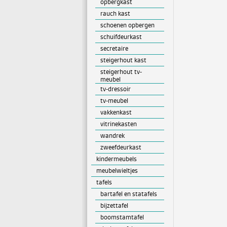
opbergkast
rauch kast
schoenen opbergen
schuifdeurkast
secretaire
steigerhout kast
steigerhout tv-
meubel
tv-dressoir
tv-meubel
vakkenkast
vitrinekasten
wandrek
zweefdeurkast
kindermeubels
meubelwieltjes
tafels
bartafel en statafels
bijzettafel
boomstamtafel