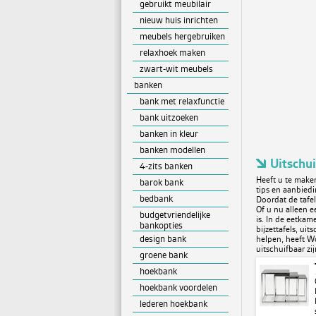
gebruikt meubilair
nieuw huis inrichten
meubels hergebruiken
relaxhoek maken
zwart-wit meubels
banken
bank met relaxfunctie
bank uitzoeken
banken in kleur
banken modellen
Uitschui
4-zits banken
Heeft u te make
barok bank
tips en aanbiedi
bedbank
Doordat de tafel
Of u nu alleen e
budgetvriendelijke
is. In de eetkam
bankopties
bijzettafels, uit
design bank
helpen, heeft W
uitschuifbaar zij
groene bank
hoekbank
hoekbank voordelen
lederen hoekbank