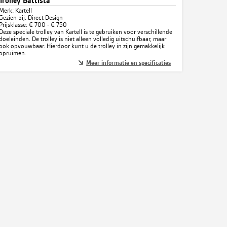
Trolley Battista
Merk: Kartell
Gezien bij: Direct Design
Prijsklasse: € 700 - € 750
Deze speciale trolley van Kartell is te gebruiken voor verschillende
doeleinden. De trolley is niet alleen volledig uitschuifbaar, maar
ook opvouwbaar. Hierdoor kunt u de trolley in zijn gemakkelijk
opruimen.
Meer informatie en specificaties