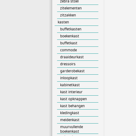
zebra stoel
zitelementen
zitzakken
kasten
buffetkasten
boekenkast
buffetkast
commode
draaideurkast
dressoirs
garderobekast
inloopkast
kabinetkast
kast interieur
kast opknappen
kast behangen
kledingkast
meidenkast
muurvullende
boekenkast