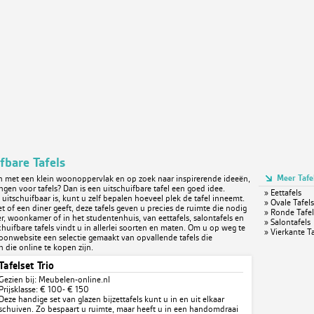
fbare Tafels
Meer Tafe
n met een klein woonoppervlak en op zoek naar inspirerende ideeën,
ngen voor tafels? Dan is een uitschuifbare tafel een goed idee.
»
Eettafels
 uitschuifbaar is, kunt u zelf bepalen hoeveel plek de tafel inneemt.
»
Ovale Tafels
et of een diner geeft, deze tafels geven u precies de ruimte die nodig
»
Ronde Tafel
er, woonkamer of in het studentenhuis, van eettafels, salontafels en
»
Salontafels
schuifbare tafels vindt u in allerlei soorten en maten. Om u op weg te
»
Vierkante Ta
oonwebsite een selectie gemaakt van opvallende tafels die
n die online te kopen zijn.
Tafelset Trio
Gezien bij: Meubelen-online.nl
Prijsklasse: € 100- € 150
Deze handige set van glazen bijzettafels kunt u in en uit elkaar
schuiven. Zo bespaart u ruimte, maar heeft u in een handomdraai