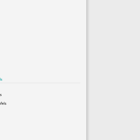
ls
s
fels