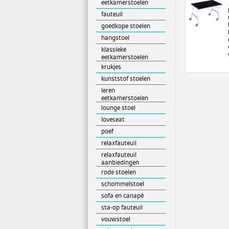
eetkamerstoelen
fauteuil
goedkope stoelen
hangstoel
klassieke
eetkamerstoelen
krukjes
kunststof stoelen
leren
eetkamerstoelen
lounge stoel
loveseat
poef
relaxfauteuil
relaxfauteuil
aanbiedingen
rode stoelen
schommelstoel
sofa en canapé
sta-op fauteuil
vouwstoel