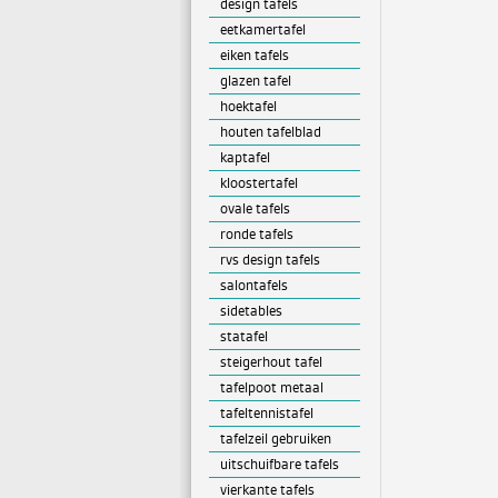
design tafels
eetkamertafel
eiken tafels
glazen tafel
hoektafel
houten tafelblad
kaptafel
kloostertafel
ovale tafels
ronde tafels
rvs design tafels
salontafels
sidetables
statafel
steigerhout tafel
tafelpoot metaal
tafeltennistafel
tafelzeil gebruiken
uitschuifbare tafels
vierkante tafels