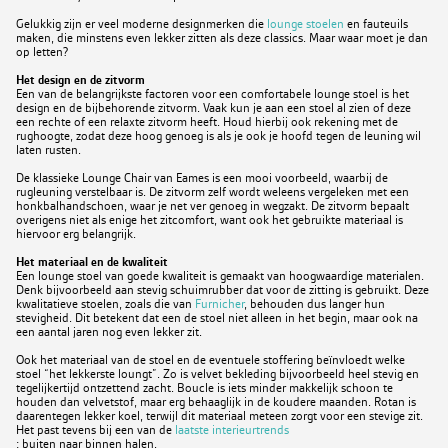
Gelukkig zijn er veel moderne designmerken die
lounge stoelen
en fauteuils
maken, die minstens even lekker zitten als deze classics. Maar waar moet je dan
op letten?
Het design en de zitvorm
Een van de belangrijkste factoren voor een comfortabele lounge stoel is het
design en de bijbehorende zitvorm. Vaak kun je aan een stoel al zien of deze
een rechte of een relaxte zitvorm heeft. Houd hierbij ook rekening met de
rughoogte, zodat deze hoog genoeg is als je ook je hoofd tegen de leuning wil
laten rusten.
De klassieke Lounge Chair van Eames is een mooi voorbeeld, waarbij de
rugleuning verstelbaar is. De zitvorm zelf wordt weleens vergeleken met een
honkbalhandschoen, waar je net ver genoeg in wegzakt. De zitvorm bepaalt
overigens niet als enige het zitcomfort, want ook het gebruikte materiaal is
hiervoor erg belangrijk.
Het materiaal en de kwaliteit
Een lounge stoel van goede kwaliteit is gemaakt van hoogwaardige materialen.
Denk bijvoorbeeld aan stevig schuimrubber dat voor de zitting is gebruikt. Deze
kwalitatieve stoelen, zoals die van
Furnicher
, behouden dus langer hun
stevigheid. Dit betekent dat een de stoel niet alleen in het begin, maar ook na
een aantal jaren nog even lekker zit.
Ook het materiaal van de stoel en de eventuele stoffering beïnvloedt welke
stoel “het lekkerste loungt”. Zo is velvet bekleding bijvoorbeeld heel stevig en
tegelijkertijd ontzettend zacht. Boucle is iets minder makkelijk schoon te
houden dan velvetstof, maar erg behaaglijk in de koudere maanden. Rotan is
daarentegen lekker koel, terwijl dit materiaal meteen zorgt voor een stevige zit.
Het past tevens bij een van de
laatste interieurtrends
: buiten naar binnen halen.