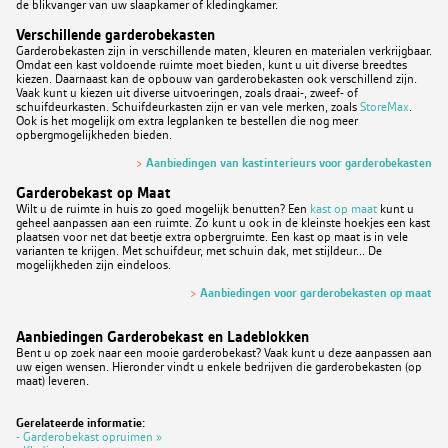
de blikvanger van uw slaapkamer of kledingkamer.
Verschillende garderobekasten
Garderobekasten zijn in verschillende maten, kleuren en materialen verkrijgbaar.
Omdat een kast voldoende ruimte moet bieden, kunt u uit diverse breedtes
kiezen. Daarnaast kan de opbouw van garderobekasten ook verschillend zijn.
Vaak kunt u kiezen uit diverse uitvoeringen, zoals draai-, zweef- of
schuifdeurkasten. Schuifdeurkasten zijn er van vele merken, zoals
StoreMax
.
Ook is het mogelijk om extra legplanken te bestellen die nog meer
opbergmogelijkheden bieden.
>
Aanbiedingen van kastinterieurs voor garderobekasten
Garderobekast op Maat
Wilt u de ruimte in huis zo goed mogelijk benutten? Een
kast op maat
kunt u
geheel aanpassen aan een ruimte. Zo kunt u ook in de kleinste hoekjes een kast
plaatsen voor net dat beetje extra opbergruimte. Een kast op maat is in vele
varianten te krijgen. Met schuifdeur, met schuin dak, met stijldeur... De
mogelijkheden zijn eindeloos.
>
Aanbiedingen voor garderobekasten op maat
Aanbiedingen Garderobekast en Ladeblokken
Bent u op zoek naar een mooie garderobekast? Vaak kunt u deze aanpassen aan
uw eigen wensen. Hieronder vindt u enkele bedrijven die garderobekasten (op
maat) leveren.
Gerelateerde informatie:
- Garderobekast opruimen »