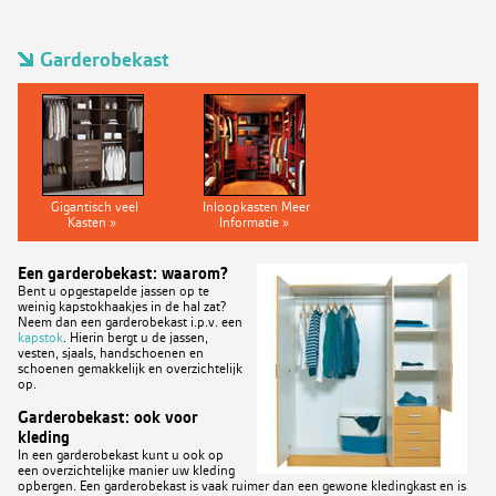
Garderobekast
Gigantisch veel
Inloopkasten Meer
Kasten »
Informatie »
Een garderobekast: waarom?
Bent u opgestapelde jassen op te
weinig kapstokhaakjes in de hal zat?
Neem dan een garderobekast i.p.v. een
kapstok
. Hierin bergt u de jassen,
vesten, sjaals, handschoenen en
schoenen gemakkelijk en overzichtelijk
op.
Garderobekast: ook voor
kleding
In een garderobekast kunt u ook op
een overzichtelijke manier uw kleding
opbergen. Een garderobekast is vaak ruimer dan een gewone kledingkast en is