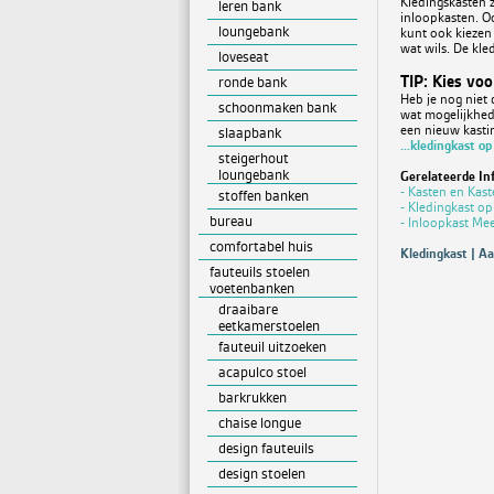
Kledingskasten z
leren bank
inloopkasten. Oo
loungebank
kunt ook kiezen 
wat wils. De kle
loveseat
TIP: Kies vo
ronde bank
Heb je nog niet 
schoonmaken bank
wat mogelijkhed
een nieuw kasti
slaapbank
...kledingkast o
steigerhout
loungebank
Gerelateerde In
- Kasten en Kas
stoffen banken
- Kledingkast o
bureau
- Inloopkast Mee
comfortabel huis
Kledingkast | Aa
fauteuils stoelen
voetenbanken
draaibare
eetkamerstoelen
fauteuil uitzoeken
acapulco stoel
barkrukken
chaise longue
design fauteuils
design stoelen