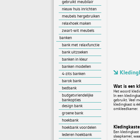
gebruikt meubilair
nieuw huis inrichten
meubels hergebruiken
relaxhoek maken
zwart-wit meubels
banken
bank met relaxfunctie
bank uitzoeken
banken in kleur
banken modellen
Kleding
4-zits banken
barok bank
Wat is een k
bedbank
Het woord kledin
budgetvriendelijke
In een kledingka
bankopties
gebruikt. Veel 
kledingkast is 
design bank
omkleedkamer.
groene bank
hoekbank
Kledingkaste
hoekbank voordelen
Een kledingkast 
lederen hoekbank
slaapkamer, waar