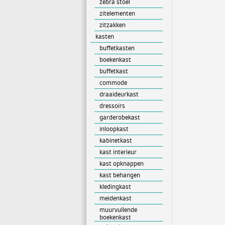
zebra stoel
zitelementen
zitzakken
kasten
buffetkasten
boekenkast
buffetkast
commode
draaideurkast
dressoirs
garderobekast
inloopkast
kabinetkast
kast interieur
kast opknappen
kast behangen
kledingkast
meidenkast
muurvullende
boekenkast