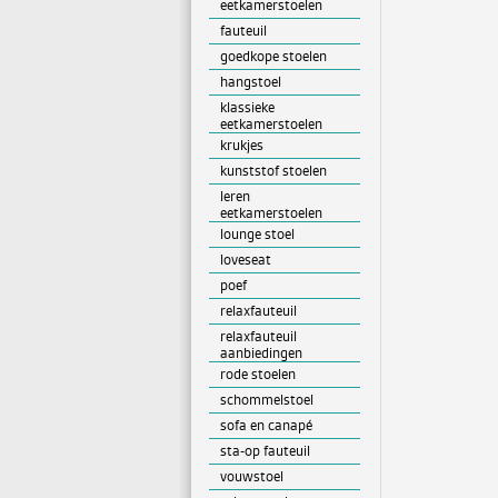
eetkamerstoelen
fauteuil
goedkope stoelen
hangstoel
klassieke
eetkamerstoelen
krukjes
kunststof stoelen
leren
eetkamerstoelen
lounge stoel
loveseat
poef
relaxfauteuil
relaxfauteuil
aanbiedingen
rode stoelen
schommelstoel
sofa en canapé
sta-op fauteuil
vouwstoel