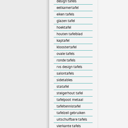
design tafels
eetkamertafel
eiken tafels
glazen tafel
hoektafel
houten tafelblad
kaptafel
kloostertafel
ovale tafels
ronde tafels
rvs design tafels
salontafels
sidetables
statafel
steigerhout tafel
tafelpoot metaal
tafeltennistafel
tafelzeil gebruiken
uitschuifbare tafels
vierkante tafels