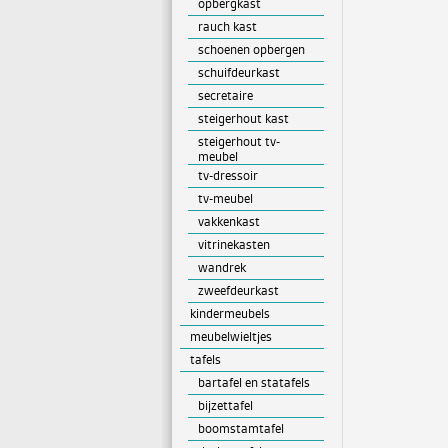
opbergkast
rauch kast
schoenen opbergen
schuifdeurkast
secretaire
steigerhout kast
steigerhout tv-
meubel
tv-dressoir
tv-meubel
vakkenkast
vitrinekasten
wandrek
zweefdeurkast
kindermeubels
meubelwieltjes
tafels
bartafel en statafels
bijzettafel
boomstamtafel