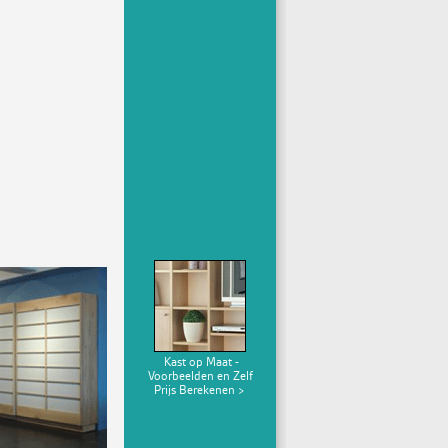
Kast op Maat -
Voorbeelden en Zelf
Prijs Berekenen >