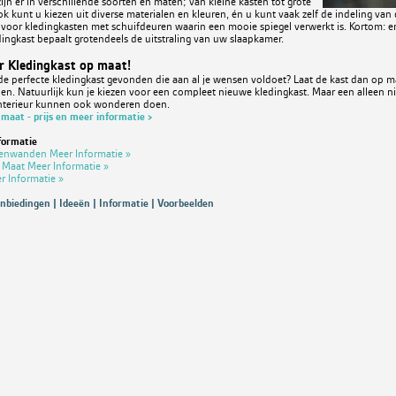
ijn er in verschillende soorten en maten; van kleine kasten tot grote
k kunt u kiezen uit diverse materialen en kleuren, én u kunt vaak zelf de indeling van
voor kledingkasten met schuifdeuren waarin een mooie spiegel verwerkt is. Kortom: er 
dingkast bepaalt grotendeels de uitstraling van uw slaapkamer.
or Kledingkast op maat!
de perfecte kledingkast gevonden die aan al je wensen voldoet? Laat de kast dan op ma
en. Natuurlijk kun je kiezen voor een compleet nieuwe kledingkast. Maar een alleen 
nterieur kunnen ook wonderen doen.
p maat - prijs en meer informatie >
formatie
tenwanden Meer Informatie »
p Maat Meer Informatie »
r Informatie »
nbiedingen | Ideeën | Informatie | Voorbeelden