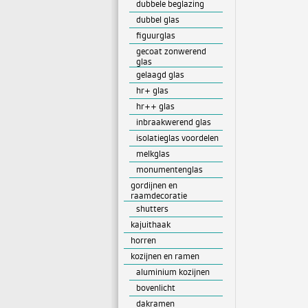
dubbele beglazing
dubbel glas
figuurglas
gecoat zonwerend
glas
gelaagd glas
hr+ glas
hr++ glas
inbraakwerend glas
isolatieglas voordelen
melkglas
monumentenglas
gordijnen en
raamdecoratie
shutters
kajuithaak
horren
kozijnen en ramen
aluminium kozijnen
bovenlicht
dakramen