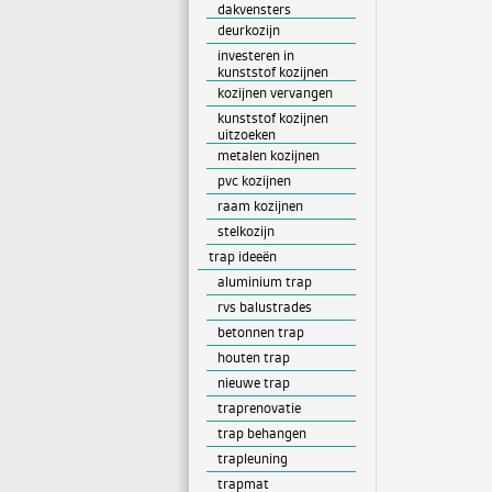
dakvensters
deurkozijn
investeren in
kunststof kozijnen
kozijnen vervangen
kunststof kozijnen
uitzoeken
metalen kozijnen
pvc kozijnen
raam kozijnen
stelkozijn
trap ideeën
aluminium trap
rvs balustrades
betonnen trap
houten trap
nieuwe trap
traprenovatie
trap behangen
trapleuning
trapmat