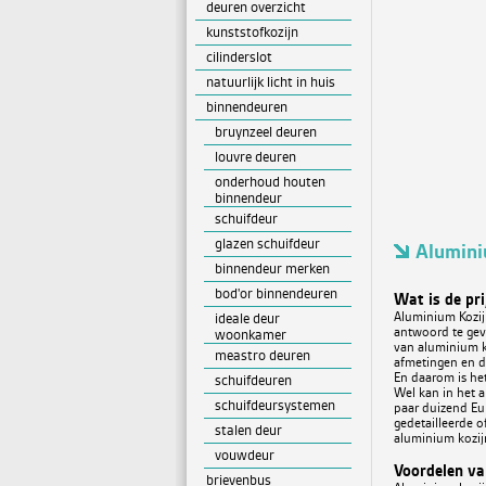
deuren overzicht
kunststofkozijn
cilinderslot
natuurlijk licht in huis
binnendeuren
bruynzeel deuren
louvre deuren
onderhoud houten
binnendeur
schuifdeur
glazen schuifdeur
Alumini
binnendeur merken
bod'or binnendeuren
Wat is de pr
Aluminium Kozijn
ideale deur
antwoord te geve
woonkamer
van aluminium k
meastro deuren
afmetingen en de
En daarom is he
schuifdeuren
Wel kan in het a
schuifdeursystemen
paar duizend Eu
gedetailleerde o
stalen deur
aluminium kozij
vouwdeur
Voordelen va
brievenbus