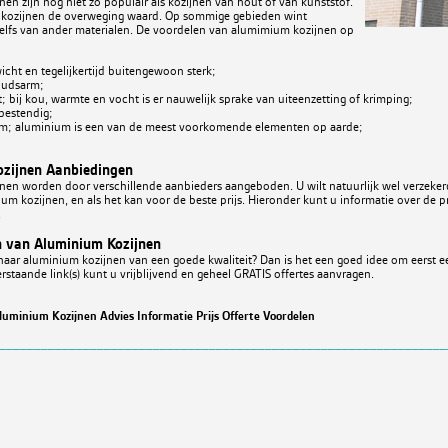
en zijn nog niet zo populair als kozijnen van hout of van kunststof.
e kozijnen de overweging waard. Op sommige gebieden wint
elfs van ander materialen. De voordelen van alumimium kozijnen op
icht en tegelijkertijd buitengewoon sterk;
udsarm;
; bij kou, warmte en vocht is er nauwelijk sprake van uiteenzetting of krimping;
bestendig;
m; aluminium is een van de meest voorkomende elementen op aarde;
zijnen Aanbiedingen
nen worden door verschillende aanbieders aangeboden. U wilt natuurlijk wel verzeker
ium kozijnen, en als het kan voor de beste prijs. Hieronder kunt u informatie over de 
.
 van Aluminium Kozijnen
aar aluminium kozijnen van een goede kwaliteit? Dan is het een goed idee om eerst een
staande link(s) kunt u vrijblijvend en geheel GRATIS offertes aanvragen.
uminium Kozijnen Advies Informatie Prijs Offerte Voordelen
________________________________________________________________