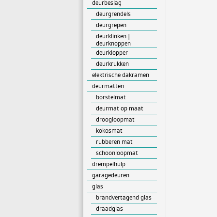
deurbeslag
deurgrendels
deurgrepen
deurklinken |
deurknoppen
deurklopper
deurkrukken
elektrische dakramen
deurmatten
borstelmat
deurmat op maat
droogloopmat
kokosmat
rubberen mat
schoonloopmat
drempelhulp
garagedeuren
glas
brandvertagend glas
draadglas