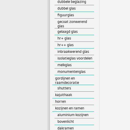
dubbele beglazing
dubbel glas
figuurglas
gecoat zonwerend
glas
gelaagd glas
hr+ glas
hr++ glas
inbraakwerend glas
isolatieglas voordelen
melkglas
monumentenglas
gordijnen en
raamdecoratie
shutters
kajuithaak
horren
kozijnen en ramen
aluminium kozijnen
bovenlicht
dakramen