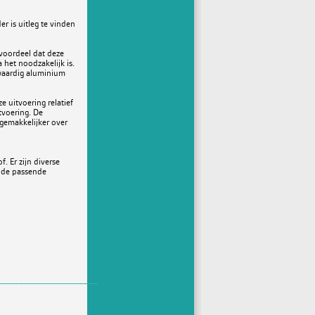
r is uitleg te vinden
 voordeel dat deze
 het noodzakelijk is.
waardig aluminium
 uitvoering relatief
itvoering. De
 gemakkelijker over
. Er zijn diverse
r de passende
____________________