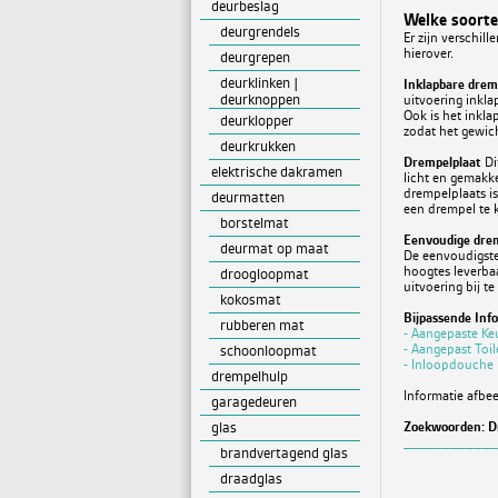
deurbeslag
Welke soorte
deurgrendels
Er zijn verschil
hierover.
deurgrepen
deurklinken |
Inklapbare drem
deurknoppen
uitvoering inkla
Ook is het inkl
deurklopper
zodat het gewic
deurkrukken
Drempelplaat
Di
elektrische dakramen
licht en gemakke
drempelplaats is
deurmatten
een drempel te k
borstelmat
Eenvoudige dre
deurmat op maat
De eenvoudigste 
hoogtes leverba
droogloopmat
uitvoering bij te
kokosmat
Bijpassende Inf
rubberen mat
- Aangepaste K
- Aangepast Toil
schoonloopmat
- Inloopdouche
drempelhulp
Informatie afbe
garagedeuren
glas
Zoekwoorden: Dr
____________
brandvertagend glas
draadglas