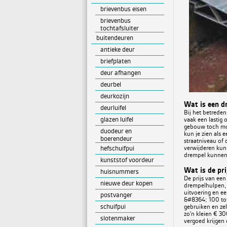
brievenbus eisen
brievenbus
tochtafsluiter
buitendeuren
antieke deur
briefplaten
deur afhangen
deurbel
deurkozijn
Wat is een d
deurluifel
Bij het betreden
glazen luifel
vaak een lastig
gebouw toch mo
duodeur en
kun je zien als 
boerendeur
straatniveau of 
hefschuifpui
verwijderen kun
drempel kunne
kunststof voordeur
Wat is de pr
huisnummers
De prijs van een
nieuwe deur kopen
drempelhulpen, 
uitvoering en ee
postvanger
&#8364; 100 tot
schuifpui
gebruiken en ze
zo'n kleien € 3
slotenmaker
vergoed krijgen 