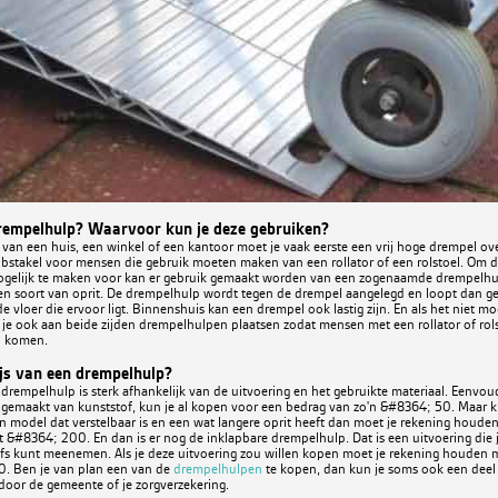
rempelhulp? Waarvoor kun je deze gebruiken?
 van een huis, een winkel of een kantoor moet je vaak eerste een vrij hoge drempel ove
 obstakel voor mensen die gebruik moeten maken van een rollator of een rolstoel. Om 
gelijk te maken voor kan er gebruik gemaakt worden van een zogenaamde drempelhu
een soort van oprit. De drempelhulp wordt tegen de drempel aangelegd en loopt dan gel
de vloer die ervoor ligt. Binnenshuis kan een drempel ook lastig zijn. En als het niet mo
 je ook aan beide zijden drempelhulpen plaatsen zodat mensen met een rollator of rol
n komen.
ijs van een drempelhulp?
 drempelhulp is sterk afhankelijk van de uitvoering en het gebruikte materiaal. Eenvoud
gemaakt van kunststof, kun je al kopen voor een bedrag van zo'n &#8364; 50. Maar ki
n model dat verstelbaar is en een wat langere oprit heeft dan moet je rekening houde
 &#8364; 200. En dan is er nog de inklapbare drempelhulp. Dat is een uitvoering die j
lfs kunt meenemen. Als je deze uitvoering zou willen kopen moet je rekening houden 
00. Ben je van plan een van de
drempelhulpen
te kopen, dan kun je soms ook een deel
door de gemeente of je zorgverzekering.