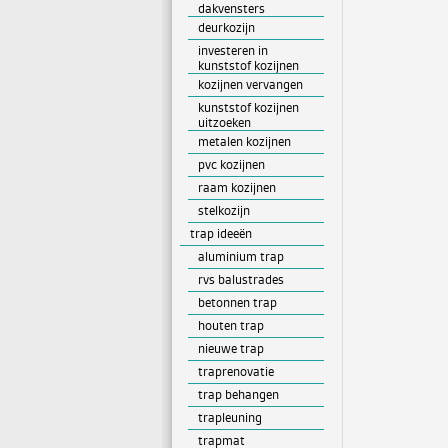
dakvensters
deurkozijn
investeren in
kunststof kozijnen
kozijnen vervangen
kunststof kozijnen
uitzoeken
metalen kozijnen
pvc kozijnen
raam kozijnen
stelkozijn
trap ideeën
aluminium trap
rvs balustrades
betonnen trap
houten trap
nieuwe trap
traprenovatie
trap behangen
trapleuning
trapmat