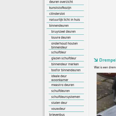
deuren overzicht
kunststofkozijn
cilinderslot
natuurlijk licht in huis
binnendeuren
bruynzeel deuren
louvre deuren
onderhoud houten
binnendeur
schuifdeur
glazen schuifdeur
Drempel
binnendeur merken
Wat is een drem
bod'or binnendeuren
ideale deur
woonkamer
meastro deuren
schuifdeuren
schuifdeursystemen
stalen deur
vouwdeur
brievenbus