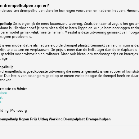
n drempelhulpen zijn er?
lende soorten drempelhulpen die elke hun eigen voordelen en nadelen hebben. Hieronde
pelhulp
Dit is eigenlijk de meet luxueuze uitvoering. Zoals de naam al zegt is het grote
pbaar is. Hierdoor hoef je hem niet altijd te laten liggen en kun je hem neerleggen zodra
apbare model gemakkelijk mee te nemen. Meestal is deze uitvoering gemaakt van hoog
ht geen probleem is.
t is een model dat je als het ware op de drempel plaatst. Gemaakt van aluminium is deze
lijk te plaatsen en verplaatsen. De prijs is meer dan de helft lager dan de inklapbare u
 geschikt voor rolstoelen en rollators. Maar ook ideaal om steekwagentjes en karretjes
rijgen.
mpelhulp
drempelhulp is goedkoopste uitvoering die meestal gemaakt is van rubber of kunststof
ar. Dus het is van belang om goed op te meten welke hoogte de drempel heeft en daa
 zoeken.
ormatie en Advies
euken
et
 >
elding: Monozorg
empelhulp Kopen Prijs Uitleg Werking Drempelplaat Drempelhulpen
________________________________________________________________