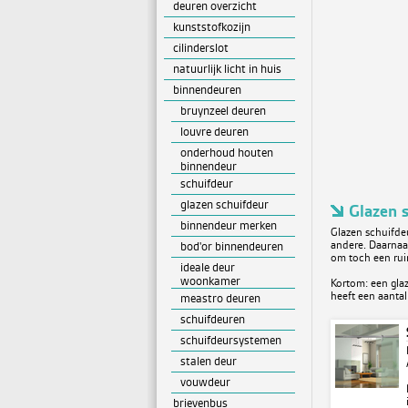
deuren overzicht
kunststofkozijn
cilinderslot
natuurlijk licht in huis
binnendeuren
bruynzeel deuren
louvre deuren
onderhoud houten
binnendeur
schuifdeur
glazen schuifdeur
Glazen 
binnendeur merken
Glazen schuifdeu
andere. Daarnaas
bod'or binnendeuren
om toch een ruim
ideale deur
woonkamer
Kortom: een gla
heeft een aantal
meastro deuren
schuifdeuren
schuifdeursystemen
stalen deur
vouwdeur
brievenbus