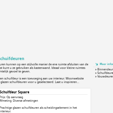
schuifdeuren
Meer info
ren kunnen op een stijlvolle manier de ene ruimte afsluiten van de
t kunt u ze gebruiken als kastenwand. Ideaal voor kleine ruimtes
»
Binnendeur
telijk gevoel te geven.
»
Schuifdeure
»
Vouwdeuren
zen schuifdeur is een toevoeging aan uw interieur. Woonwebsite
 glazen schuifdeuren voor u geselecteerd. Laat u inspireren...
Schuifdeur Square
Prijs: Op aanvraag
Afmeting: Diverse afmetingen
Prachtige glazen schuifdeuren als scheidingselement in het
interieur.