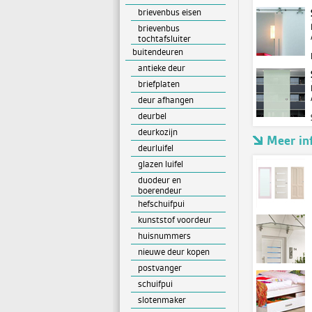
brievenbus eisen
brievenbus
tochtafsluiter
buitendeuren
antieke deur
briefplaten
deur afhangen
deurbel
deurkozijn
Meer in
deurluifel
glazen luifel
duodeur en
boerendeur
hefschuifpui
kunststof voordeur
huisnummers
nieuwe deur kopen
postvanger
schuifpui
slotenmaker