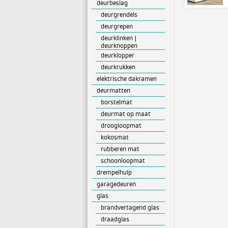
deurbeslag
deurgrendels
deurgrepen
deurklinken |
deurknoppen
deurklopper
deurkrukken
elektrische dakramen
deurmatten
borstelmat
deurmat op maat
droogloopmat
kokosmat
rubberen mat
schoonloopmat
drempelhulp
garagedeuren
glas
brandvertagend glas
draadglas