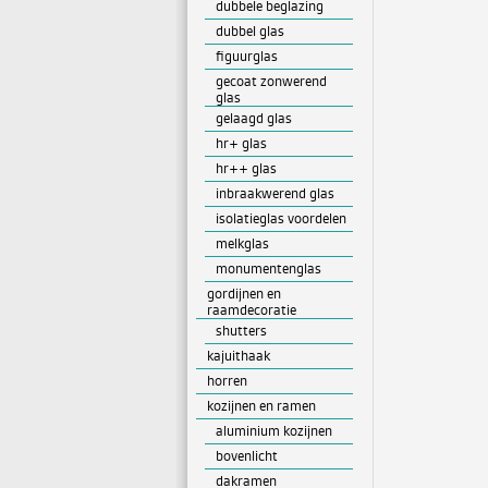
dubbele beglazing
dubbel glas
figuurglas
gecoat zonwerend
glas
gelaagd glas
hr+ glas
hr++ glas
inbraakwerend glas
isolatieglas voordelen
melkglas
monumentenglas
gordijnen en
raamdecoratie
shutters
kajuithaak
horren
kozijnen en ramen
aluminium kozijnen
bovenlicht
dakramen