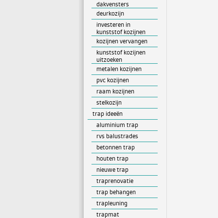
dakvensters
deurkozijn
investeren in
kunststof kozijnen
kozijnen vervangen
kunststof kozijnen
uitzoeken
metalen kozijnen
pvc kozijnen
raam kozijnen
stelkozijn
trap ideeën
aluminium trap
rvs balustrades
betonnen trap
houten trap
nieuwe trap
traprenovatie
trap behangen
trapleuning
trapmat