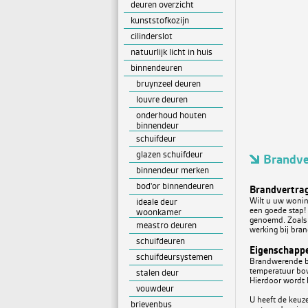
deuren overzicht
kunststofkozijn
cilinderslot
natuurlijk licht in huis
binnendeuren
bruynzeel deuren
louvre deuren
onderhoud houten
binnendeur
schuifdeur
glazen schuifdeur
Brandve
binnendeur merken
bod'or binnendeuren
Brandvertra
Wilt u uw wonin
ideale deur
een goede stap!
woonkamer
genoemd. Zoals 
meastro deuren
werking bij bran
schuifdeuren
Eigenschapp
schuifdeursystemen
Brandwerende be
temperatuur bov
stalen deur
Hierdoor wordt 
vouwdeur
U heeft de keuze
brievenbus