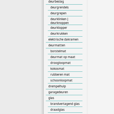
deurbeslag
deurgrendels
deurgrepen
deurklinken |
deurknoppen
deurklopper
deurkrukken
elektrische dakramen
deurmatten
borstelmat
deurmat op maat
droogloopmat
kokosmat
rubberen mat
schoonloopmat
drempelhulp
garagedeuren
glas
brandvertagend glas
draadglas