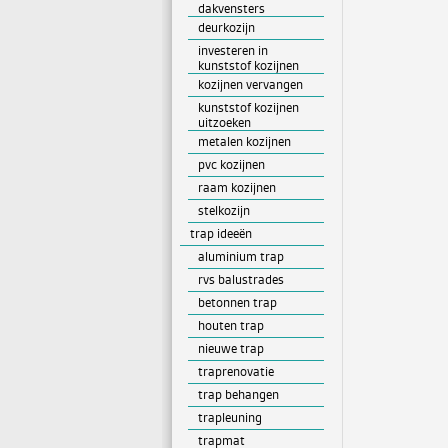
dakvensters
deurkozijn
investeren in
kunststof kozijnen
kozijnen vervangen
kunststof kozijnen
uitzoeken
metalen kozijnen
pvc kozijnen
raam kozijnen
stelkozijn
trap ideeën
aluminium trap
rvs balustrades
betonnen trap
houten trap
nieuwe trap
traprenovatie
trap behangen
trapleuning
trapmat