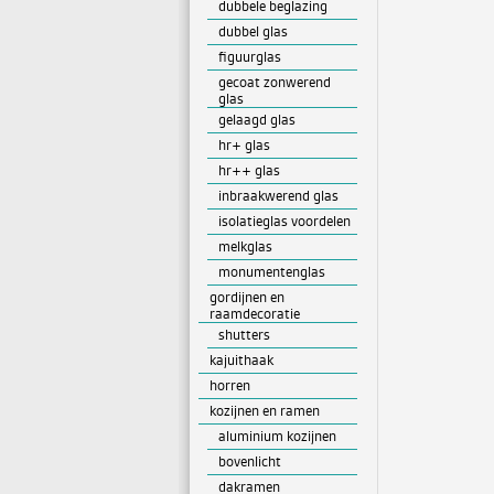
dubbele beglazing
dubbel glas
figuurglas
gecoat zonwerend
glas
gelaagd glas
hr+ glas
hr++ glas
inbraakwerend glas
isolatieglas voordelen
melkglas
monumentenglas
gordijnen en
raamdecoratie
shutters
kajuithaak
horren
kozijnen en ramen
aluminium kozijnen
bovenlicht
dakramen