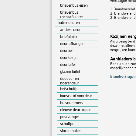
vertraagde minu
brievenbus eisen
1. Brandwerend 
brievenbus
2. Brandwerend
tochtafsluiter
2. Brandwerend
buitendeuren
antieke deur
Kozijnen verg
briefplaten
Als u bezig bent
deur afhangen
deze niet alleen
vergelijken kunt
deurbel
deurkozijn
Aanbieders 
Bent u al op zo
deurluifel
mogelijkheden zi
glazen luifel
Brandvertragend
duodeur en
boerendeur
hefschuifpui
kunststof voordeur
huisnummers
nieuwe deur kopen
postvanger
schuifpui
slotenmaker