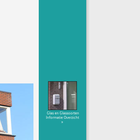
Glas en Glassoorten
Informatie Overzicht
»