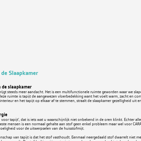
n de Slaapkamer
in de slaapkamer
ijgt steeds meer aandacht. Het is een multifunctionele ruimte geworden waar we slape
 deze ruimte is tapijt de aangewezen vloerbedekking want het voelt warm, zacht en co
interieur en het tapijt op elkaar af te stemmen, straalt de slaapkamer gezelligheid uit en
rgie
h voor tapijt', dat is iets wat u waarschijnlijk niet onbekend in de oren klinkt. Echter all
eeste mensen is een normaal gehalte aan stof geen enkel probleem maar wel voor CA
oeligheid voor de uitwerpselen van de huisstofmijt.
enschap van tapijt is dat het stof vasthoudt. Eenmaal neergedaald stof dwarrelt niet meer