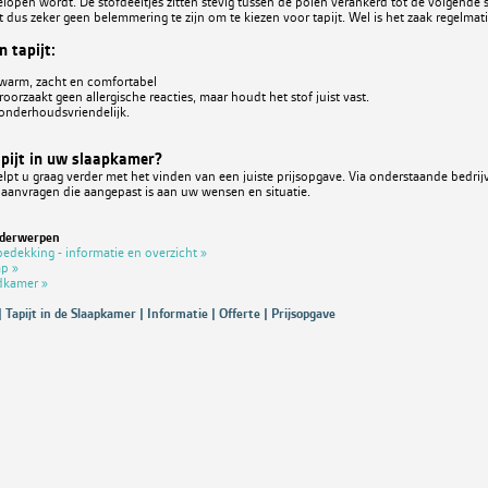
gelopen wordt. De stofdeeltjes zitten stevig tussen de polen verankerd tot de volgende 
ft dus zeker geen belemmering te zijn om te kiezen voor tapijt. Wel is het zaak regelmati
 tapijt:
s warm, zacht en comfortabel
roorzaakt geen allergische reacties, maar houdt het stof juist vast.
s onderhoudsvriendelijk.
apijt in uw slaapkamer?
pt u graag verder met het vinden van een juiste prijsopgave. Via onderstaande bedri
 aanvragen die aangepast is aan uw wensen en situatie.
nderwerpen
rbedekking - informatie en overzicht »
ap »
adkamer »
 Tapijt in de Slaapkamer | Informatie | Offerte | Prijsopgave