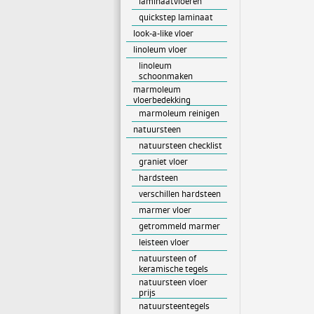
laminaatvloeren
quickstep laminaat
look-a-like vloer
linoleum vloer
linoleum
schoonmaken
marmoleum
vloerbedekking
marmoleum reinigen
natuursteen
natuursteen checklist
graniet vloer
hardsteen
verschillen hardsteen
marmer vloer
getrommeld marmer
leisteen vloer
natuursteen of
keramische tegels
natuursteen vloer
prijs
natuursteentegels