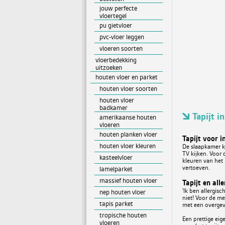
jouw perfecte
vloertegel
pu gietvloer
pvc-vloer leggen
vloeren soorten
vloerbedekking
uitzoeken
houten vloer en parket
houten vloer soorten
houten vloer
badkamer
Tapijt i
amerikaanse houten
vloeren
houten planken vloer
Tapijt voor 
houten vloer kleuren
De slaapkamer kr
TV kijken. Voor
kasteelvloer
kleuren van het 
vertoeven.
lamelparket
massief houten vloer
Tapijt en alle
'Ik ben allergisc
nep houten vloer
niet! Voor de m
tapis parket
met een overgev
tropische houten
Een prettige eig
vloeren