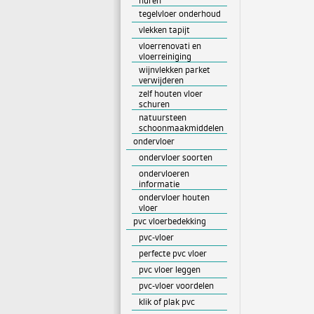
huren
tegelvloer onderhoud
vlekken tapijt
vloerrenovati en
vloerreiniging
wijnvlekken parket
verwijderen
zelf houten vloer
schuren
natuursteen
schoonmaakmiddelen
ondervloer
ondervloer soorten
ondervloeren
informatie
ondervloer houten
vloer
pvc vloerbedekking
pvc-vloer
perfecte pvc vloer
pvc vloer leggen
pvc-vloer voordelen
klik of plak pvc