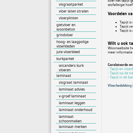
over het tapijt 
visgraatparket
stofallergie hoe
vloer laten stralen
Voordelen van
vloerplinten
Tapijt i
gietvloer en
Tapijt ve
woonbeton
Tapijt i
grindvloer
hoog- en laagpolige
Wilt u ook t
vloerkleden
Woonwebsite hel
jute vloerkleed
meer informatie
kurkparket
Gerelateerde o
wicanders kurk
- Tapijt en vloe
vloeren
- Tapijt op de tr
laminaat
- Tapijt in de b
visgraat laminaat
Vloerbedekking |
laminaat advies
v-groef laminaat
laminaat leggen
laminaat onderhoud
laminaat
schoonmaken
laminaat merken