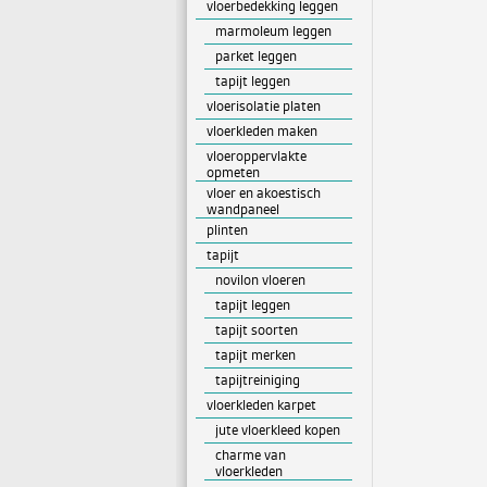
vloerbedekking leggen
marmoleum leggen
parket leggen
tapijt leggen
vloerisolatie platen
vloerkleden maken
vloeroppervlakte
opmeten
vloer en akoestisch
wandpaneel
plinten
tapijt
novilon vloeren
tapijt leggen
tapijt soorten
tapijt merken
tapijtreiniging
vloerkleden karpet
jute vloerkleed kopen
charme van
vloerkleden