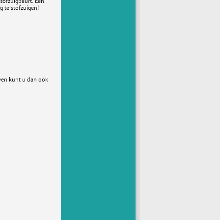
stofzuigbeurt. Een
g te stofzuigen!
jven kunt u dan ook