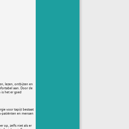
n, lezen, ontbijten en
mfortabel aan. Door de
 is het er goed
ergie voor tapijt bestaat
RA-patiënten en mensen
 op, zelfs niet als er