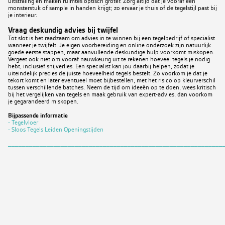
uitstraling en maken ruimtes optisch groter. Zorg altijd dat je vooraf een
monsterstuk of sample in handen krijgt; zo ervaar je thuis of de tegelstijl past bij
je interieur.
Vraag deskundig advies bij twijfel
Tot slot is het raadzaam om advies in te winnen bij een tegelbedrijf of specialist
wanneer je twijfelt. Je eigen voorbereiding en online onderzoek zijn natuurlijk
goede eerste stappen, maar aanvullende deskundige hulp voorkomt miskopen.
Vergeet ook niet om vooraf nauwkeurig uit te rekenen hoeveel tegels je nodig
hebt, inclusief snijverlies. Een specialist kan jou daarbij helpen, zodat je
uiteindelijk precies de juiste hoeveelheid tegels bestelt. Zo voorkom je dat je
tekort komt en later eventueel moet bijbestellen, met het risico op kleurverschil
tussen verschillende batches. Neem de tijd om ideeën op te doen, wees kritisch
bij het vergelijken van tegels en maak gebruik van expert-advies, dan voorkom
je gegarandeerd miskopen.
Bijpassende informatie
- Tegelvloer
- Sloos Tegels Leiden Openingstijden
_____________________________________________________________