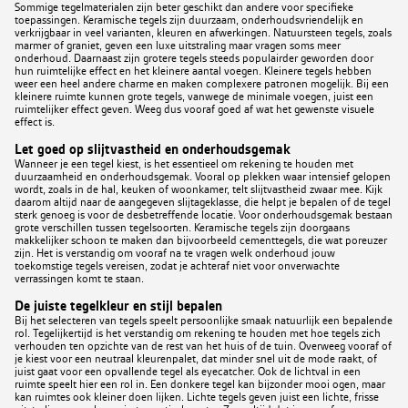
Sommige tegelmaterialen zijn beter geschikt dan andere voor specifieke
toepassingen. Keramische tegels zijn duurzaam, onderhoudsvriendelijk en
verkrijgbaar in veel varianten, kleuren en afwerkingen. Natuursteen tegels, zoals
marmer of graniet, geven een luxe uitstraling maar vragen soms meer
onderhoud. Daarnaast zijn grotere tegels steeds populairder geworden door
hun ruimtelijke effect en het kleinere aantal voegen. Kleinere tegels hebben
weer een heel andere charme en maken complexere patronen mogelijk. Bij een
kleinere ruimte kunnen grote tegels, vanwege de minimale voegen, juist een
ruimtelijker effect geven. Weeg dus vooraf goed af wat het gewenste visuele
effect is.
Let goed op slijtvastheid en onderhoudsgemak
Wanneer je een tegel kiest, is het essentieel om rekening te houden met
duurzaamheid en onderhoudsgemak. Vooral op plekken waar intensief gelopen
wordt, zoals in de hal, keuken of woonkamer, telt slijtvastheid zwaar mee. Kijk
daarom altijd naar de aangegeven slijtageklasse, die helpt je bepalen of de tegel
sterk genoeg is voor de desbetreffende locatie. Voor onderhoudsgemak bestaan
grote verschillen tussen tegelsoorten. Keramische tegels zijn doorgaans
makkelijker schoon te maken dan bijvoorbeeld cementtegels, die wat poreuzer
zijn. Het is verstandig om vooraf na te vragen welk onderhoud jouw
toekomstige tegels vereisen, zodat je achteraf niet voor onverwachte
verrassingen komt te staan.
De juiste tegelkleur en stijl bepalen
Bij het selecteren van tegels speelt persoonlijke smaak natuurlijk een bepalende
rol. Tegelijkertijd is het verstandig om rekening te houden met hoe tegels zich
verhouden ten opzichte van de rest van het huis of de tuin. Overweeg vooraf of
je kiest voor een neutraal kleurenpalet, dat minder snel uit de mode raakt, of
juist gaat voor een opvallende tegel als eyecatcher. Ook de lichtval in een
ruimte speelt hier een rol in. Een donkere tegel kan bijzonder mooi ogen, maar
kan ruimtes ook kleiner doen lijken. Lichte tegels geven juist een lichte, frisse