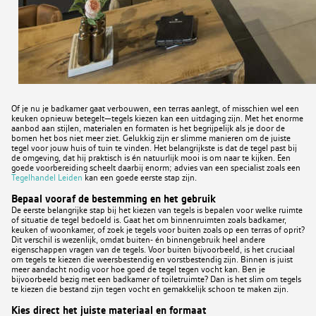
Of je nu je badkamer gaat verbouwen, een terras aanlegt, of misschien wel een
keuken opnieuw betegelt—tegels kiezen kan een uitdaging zijn. Met het enorme
aanbod aan stijlen, materialen en formaten is het begrijpelijk als je door de
bomen het bos niet meer ziet. Gelukkig zijn er slimme manieren om de juiste
tegel voor jouw huis of tuin te vinden. Het belangrijkste is dat de tegel past bij
de omgeving, dat hij praktisch is én natuurlijk mooi is om naar te kijken. Een
goede voorbereiding scheelt daarbij enorm; advies van een specialist zoals een
Tegelhandel Leiden
kan een goede eerste stap zijn.
Bepaal vooraf de bestemming en het gebruik
De eerste belangrijke stap bij het kiezen van tegels is bepalen voor welke ruimte
of situatie de tegel bedoeld is. Gaat het om binnenruimten zoals badkamer,
keuken of woonkamer, of zoek je tegels voor buiten zoals op een terras of oprit?
Dit verschil is wezenlijk, omdat buiten- én binnengebruik heel andere
eigenschappen vragen van de tegels. Voor buiten bijvoorbeeld, is het cruciaal
om tegels te kiezen die weersbestendig en vorstbestendig zijn. Binnen is juist
meer aandacht nodig voor hoe goed de tegel tegen vocht kan. Ben je
bijvoorbeeld bezig met een badkamer of toiletruimte? Dan is het slim om tegels
te kiezen die bestand zijn tegen vocht en gemakkelijk schoon te maken zijn.
Kies direct het juiste materiaal en formaat