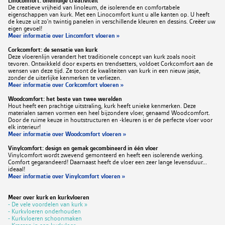
Linocomfort: oneindige creativiteit
De creatieve vrijheid van linoleum, de isolerende en comfortabele
eigenschappen van kurk. Met een Linocomfort kunt u alle kanten op. U heeft
de keuze uit zo'n twintig panelen in verschillende kleuren en dessins. Creëer uw
eigen gevoel!
Meer informatie over Lincomfort vloeren »
Corkcomfort: de sensatie van kurk
Deze vloerenlijn verandert het traditionele concept van kurk zoals nooit
tevoren. Ontwikkeld door experts en trendsetters, voldoet Corkcomfort aan de
wensen van deze tijd. Ze toont de kwaliteiten van kurk in een nieuw jasje,
zonder de uiterlijke kenmerken te verliezen.
Meer informatie over Corkcomfort vloeren »
Woodcomfort: het beste van twee werelden
Hout heeft een prachtige uitstraling, kurk heeft unieke kenmerken. Deze
materialen samen vormen een heel bijzondere vloer, genaamd Woodcomfort.
Door de ruime keuze in houtstructuren en -kleuren is er de perfecte vloer voor
elk interieur!
Meer informatie over Woodcomfort vloeren »
Vinylcomfort: design en gemak gecombineerd in één vloer
Vinylcomfort wordt zwevend gemonteerd en heeft een isolerende werking.
Comfort gegarandeerd! Daarnaast heeft de vloer een zeer lange levensduur...
ideaal!
Meer informatie over Vinylcomfort vloeren »
Meer over kurk en kurkvloeren
- De vele voordelen van kurk »
- Kurkvloeren onderhouden
- Kurkvloeren schoonmaken