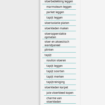
vloerbedekking leggen
marmoleum leggen
parket leggen
tapijt leggen
vloerisolatie platen
vloerkleden maken
vloeroppervlakte
opmeten
vloer en akoestisch
wandpaneel
plinten
tapijt
novilon vloeren
tapijt leggen
tapijt soorten
tapijt merken
tapijtreiniging
vloerkleden karpet
jute vloerkleed kopen
charme van
vloerkleden