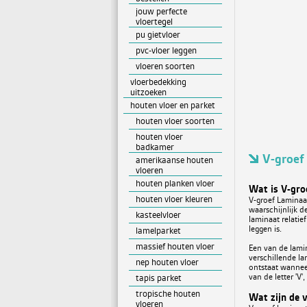
jouw perfecte
vloertegel
pu gietvloer
pvc-vloer leggen
vloeren soorten
vloerbedekking
uitzoeken
houten vloer en parket
houten vloer soorten
houten vloer
badkamer
V-groef
amerikaanse houten
vloeren
houten planken vloer
Wat is V-gro
houten vloer kleuren
V-groef Laminaa
waarschijnlijk d
kasteelvloer
laminaat relatie
leggen is.
lamelparket
massief houten vloer
Een van de lamin
verschillende la
nep houten vloer
ontstaat wannee
van de letter 'V
tapis parket
tropische houten
Wat zijn de 
vloeren