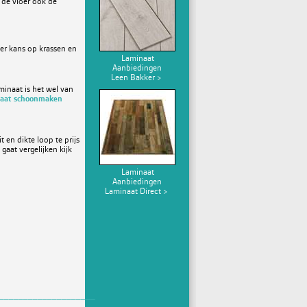
 de vloer ook de
der kans op krassen en
Laminaat
Aanbiedingen
Leen Bakker >
minaat is het wel van
inaat schoonmaken
 en dikte loop te prijs
gaat vergelijken kijk
Laminaat
Aanbiedingen
Laminaat Direct >
____________________