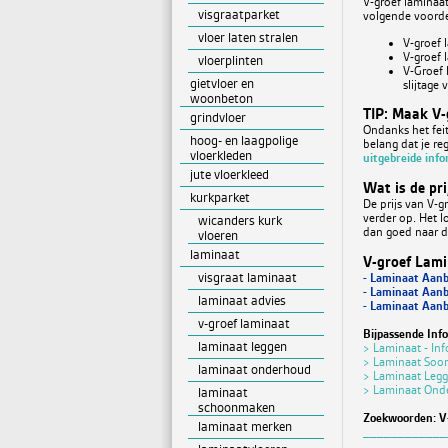
V-groef laminaat
visgraatparket
volgende voorde
vloer laten stralen
V-groef 
V-groef 
vloerplinten
V-Groef 
gietvloer en
slijtage 
woonbeton
TIP: Maak V-
grindvloer
Ondanks het feit
hoog- en laagpolige
belang dat je re
vloerkleden
uitgebreide info
jute vloerkleed
Wat is de pr
kurkparket
De prijs van V-g
verder op. Het l
wicanders kurk
dan goed naar de
vloeren
laminaat
V-groef Lami
visgraat laminaat
- Laminaat Aanb
- Laminaat Aanb
laminaat advies
- Laminaat Aanb
v-groef laminaat
Bijpassende Inf
laminaat leggen
> Laminaat - Inf
> Laminaat Soor
laminaat onderhoud
> Laminaat Leg
> Laminaat Ond
laminaat
schoonmaken
Zoekwoorden: V-
laminaat merken
____________