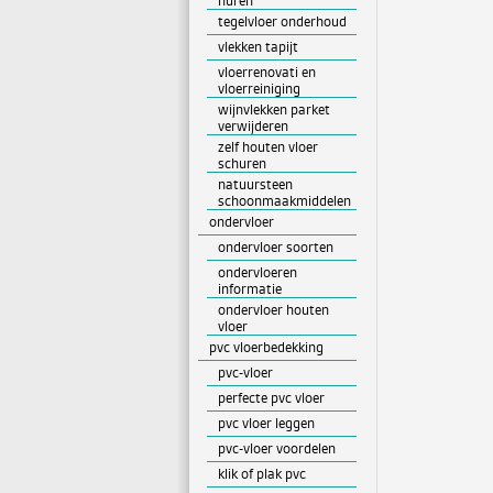
huren
tegelvloer onderhoud
vlekken tapijt
vloerrenovati en
vloerreiniging
wijnvlekken parket
verwijderen
zelf houten vloer
schuren
natuursteen
schoonmaakmiddelen
ondervloer
ondervloer soorten
ondervloeren
informatie
ondervloer houten
vloer
pvc vloerbedekking
pvc-vloer
perfecte pvc vloer
pvc vloer leggen
pvc-vloer voordelen
klik of plak pvc