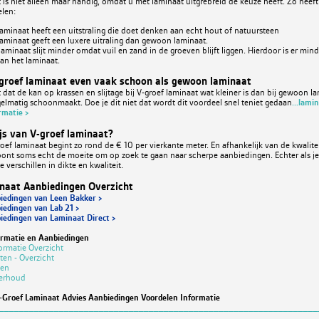
 is niet alleen maar handig, omdat u met laminaat uitgrebreid de keuze heeft. Zo heeft
len:
laminaat heeft een uitstraling die doet denken aan echt hout of natuursteen
laminaat geeft een luxere uitraling dan gewoon laminaat.
laminaat slijt minder omdat vuil en zand in de groeven blijft liggen. Hierdoor is er min
van het laminaat.
groef laminaat even vaak schoon als gewoon laminaat
 dat de kan op krassen en slijtage bij V-groef laminaat wat kleiner is dan bij gewoon la
gelmatig schoonmaakt. Doe je dit niet dat wordt dit voordeel snel teniet gedaan
...lam
rmatie >
ijs van V-groef laminaat?
roef laminaat begint zo rond de € 10 per vierkante meter. En afhankelijk van de kwaliteit
oont soms echt de moeite om op zoek te gaan naar scherpe aanbiedingen. Echter als je 
 verschillen in dikte en kwaliteit.
naat Aanbiedingen Overzicht
iedingen van Leen Bakker >
iedingen van Lab 21 >
iedingen van Laminaat Direct >
ormatie en Aanbiedingen
ormatie Overzicht
ten - Overzicht
gen
erhoud
Groef Laminaat Advies Aanbiedingen Voordelen Informatie
________________________________________________________________