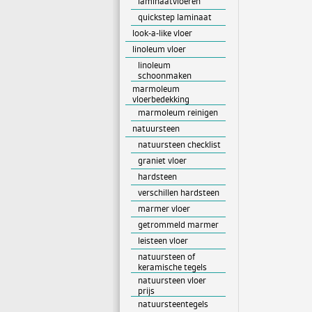
laminaatvloeren
quickstep laminaat
look-a-like vloer
linoleum vloer
linoleum
schoonmaken
marmoleum
vloerbedekking
marmoleum reinigen
natuursteen
natuursteen checklist
graniet vloer
hardsteen
verschillen hardsteen
marmer vloer
getrommeld marmer
leisteen vloer
natuursteen of
keramische tegels
natuursteen vloer
prijs
natuursteentegels